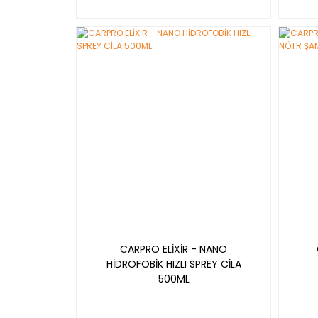
YENİ
YENİ
CARPRO ELİXİR - NANO
HİDROFOBİK HIZLI SPREY CİLA
500ML