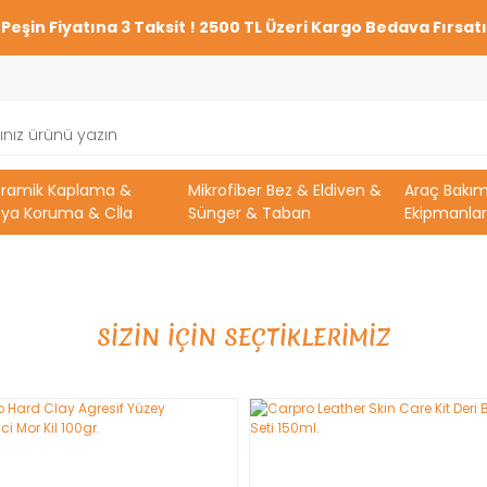
Peşin Fiyatına 3 Taksit ! 2500 TL Üzeri Kargo Bedava Fırsatı
eramik Kaplama &
Mikrofiber Bez & Eldiven &
Araç Bakı
ya Koruma & Cİla
Sünger & Taban
Ekipmanlar
SİZİN İÇİN SEÇTİKLERİMİZ
YENİ