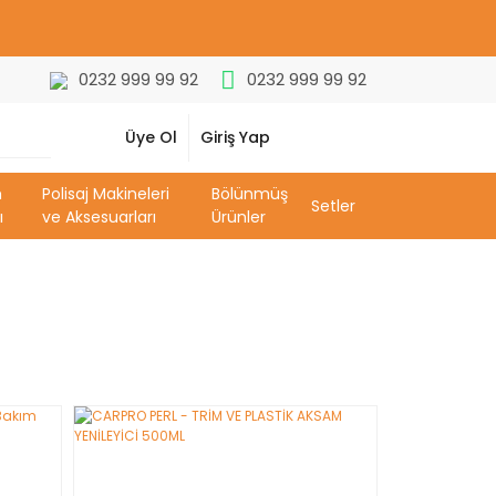
0232 999 99 92
0232 999 99 92
Üye Ol
Giriş Yap
m
Polisaj Makineleri
Bölünmüş
Setler
ı
ve Aksesuarları
Ürünler
YENİ