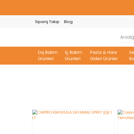
Sipariş Takip
Blog
Dış Bakım
İç Bakım
Pasta & Hare
S
Ürünleri
Ürünleri
Gideri Ürünler
Bo
YENİ
YENİ