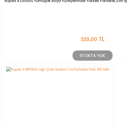
Rupes 9.DA150S Yumuşak Boya Yüzeylerinde Yüksek Parlaklık,Son İ
535,00 TL
STOKTA YOK
YENİ