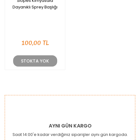
Slopes Kimyasala
Dayanıklı Sprey Başlığı
Kil & Kil Kaydırıcı Ürünler
Motor Koruyucu & Temizleyici Ürünler
Tente Koruyucu & Temizleyici Ürünler
100,00 TL
Dış Plastik Koruma & Parlatma
Ürünleri
STOKTA YOK
AYNI GÜN KARGO
Saat 14:00'e kadar verdiğiniz siparişler aynı gün kargoda.