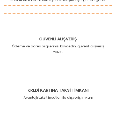
Saat 14:00'e kadar verdiğiniz siparişler aynı gün kargoda.
GÜVENLİ ALIŞVERİŞ
Ödeme ve adres bilgilerinizi kaydedin, güvenli alışveriş
yapın.
KREDİ KARTINA TAKSİT İMKANI
Avantajlı taksit fırsatları ile alışveriş imkanı