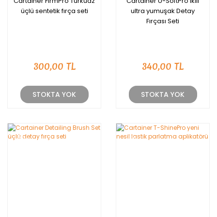
Cartainer FirmPro Turkuaz
Cartainer U-SoftPro ikili
üçlü sentetik fırça seti
ultra yumuşak Detay
Fırçası Seti
300,00 TL
340,00 TL
STOKTA YOK
STOKTA YOK
YENİ
YENİ