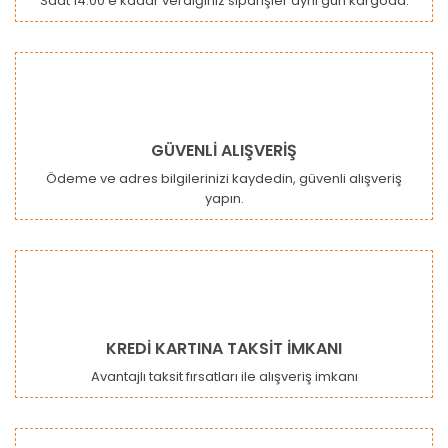
Saat 14:00'e kadar verdiğiniz siparişler aynı gün kargoda.
GÜVENLİ ALIŞVERİŞ
Ödeme ve adres bilgilerinizi kaydedin, güvenli alışveriş
yapın.
KREDİ KARTINA TAKSİT İMKANI
Avantajlı taksit fırsatları ile alışveriş imkanı