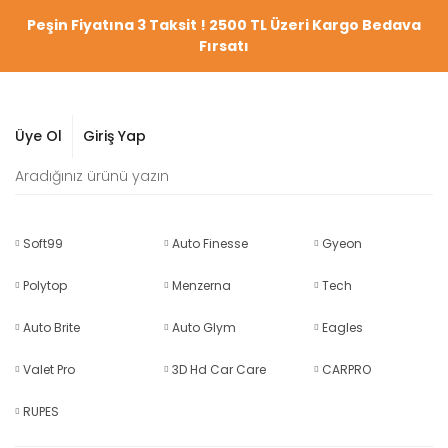
Peşin Fiyatına 3 Taksit ! 2500 TL Üzeri Kargo Bedava
Fırsatı
Üye Ol
Giriş Yap
Soft99
Auto Finesse
Gyeon
Polytop
Menzerna
Tech
Auto Brite
Auto Glym
Eagles
Valet Pro
3D Hd Car Care
CARPRO
RUPES