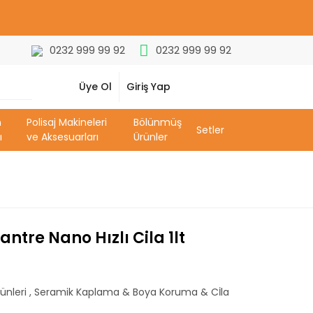
0232 999 99 92
0232 999 99 92
Üye Ol
Giriş Yap
m
Polisaj Makineleri
Bölünmüş
Setler
ı
ve Aksesuarları
Ürünler
ntre Nano Hızlı Cila 1lt
ünleri
,
Seramik Kaplama & Boya Koruma & Cİla