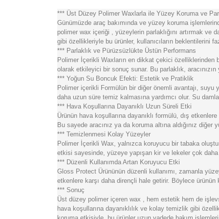
*** Üst Düzey Polimer Waxlarla ile Yüzey Koruma ve Par
Günümüzde araç bakımında ve yüzey koruma işlemlerinde 
polimer wax içeriği , yüzeylerin parlaklığını artırmak ve
gibi özellikleriyle bu ürünler, kullanıcıların beklentilerini fa
*** Parlaklık ve Pürüzsüzlükte Üstün Performans
Polimer İçerikli Waxların en dikkat çekici özelliklerinden
olarak etkileyici bir sonuç sunar. Bu parlaklık, aracınız
*** Yoğun Su Boncuk Efekti: Estetik ve Pratiklik
Polimer içerikli Formülün bir diğer önemli avantajı, suyu
daha uzun süre temiz kalmasına yardımcı olur. Su damlal
*** Hava Koşullarına Dayanıklı Uzun Süreli Etki
Ürünün hava koşullarına dayanıklı formülü, dış etkenlere k
Bu sayede aracınız ya da koruma altına aldığınız diğer y
*** Temizlenmesi Kolay Yüzeyler
Polimer İçerikli Wax, yalnızca koruyucu bir tabaka oluştu
etkisi sayesinde, yüzeye yapışan kir ve lekeler çok daha h
*** Düzenli Kullanımda Artan Koruyucu Etki
Gloss Protect Ürününün düzenli kullanımı, zamanla yüzey
etkenlere karşı daha dirençli hale getirir. Böylece ürünü
*** Sonuç
Üst düzey polimer içeren wax , hem estetik hem de işlevse
hava koşullarına dayanıklılık ve kolay temizlik gibi özell
koruma etkisiyle, bu ürünler uzun vadede bakım işlemleri