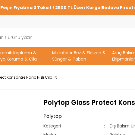
Peşin Fiyatına 3 Taksit ! 2500 TL Üzeri Kargo Bedava Fırsatı
eramik Kaplama &
Mikrofiber Bez & Eldiven &
Araç Bakı
ya Koruma & Cİla
Sünger & Taban
Ekipmanlar
ect Konsantre Nano Hızlı Cila 1lt
Polytop Gloss Protect Konsa
Polytop
Kategori
Dış Bakım Ür
Marka
Polytop