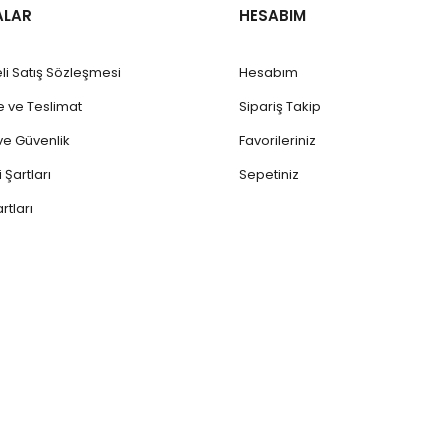
ALAR
HESABIM
li Satış Sözleşmesi
Hesabım
ve Teslimat
Sipariş Takip
k ve Güvenlik
Favorileriniz
 Şartları
Sepetiniz
rtları