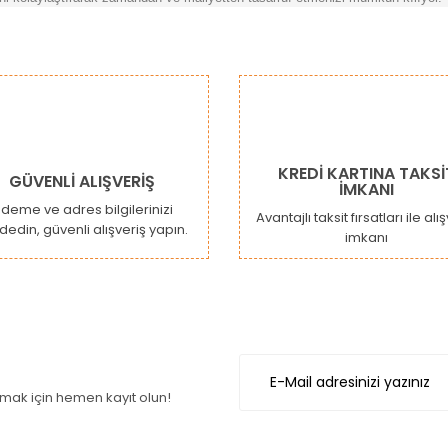
da ve diğer konularda yetersiz gördüğünüz noktaları öneri formunu kulla
Bu ürüne ilk yorumu siz yapın!
or.
Yorum Yaz
KREDİ KARTINA TAKSİ
GÜVENLİ ALIŞVERİŞ
İMKANI
deme ve adres bilgilerinizi
Avantajlı taksit fırsatları ile alı
dedin, güvenli alışveriş yapın.
imkanı
Gönder
ak için hemen kayıt olun!