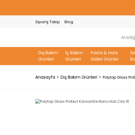
Sipariş Takip
Blog
Dış Bakım
İç Bakım
Pasta & Hare
S
Ürünleri
Ürünleri
Gideri Ürünler
Bo
Anasayfa
Dış Bakım Ürünleri
Polytop Gloss Prot
YENİ