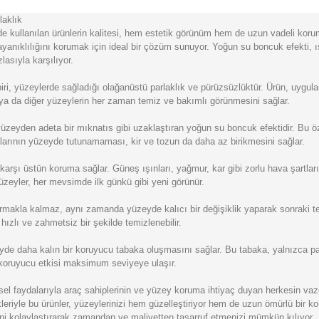
laklık
kullanılan ürünlerin kalitesi, hem estetik görünüm hem de uzun vadeli kor
 dayanıklılığını korumak için ideal bir çözüm sunuyor. Yoğun su boncuk efekti,
zlasıyla karşılıyor.
 biri, yüzeylerde sağladığı olağanüstü parlaklık ve pürüzsüzlüktür. Ürün, uygul
ın ya da diğer yüzeylerin her zaman temiz ve bakımlı görünmesini sağlar.
 yüzeyden adeta bir mıknatıs gibi uzaklaştıran yoğun su boncuk efektidir. Bu ö
arının yüzeyde tutunamaması, kir ve tozun da daha az birikmesini sağlar.
arşı üstün koruma sağlar. Güneş ışınları, yağmur, kar gibi zorlu hava şartları
üzeyler, her mevsimde ilk günkü gibi yeni görünür.
rmakla kalmaz, aynı zamanda yüzeyde kalıcı bir değişiklik yaparak sonraki tem
ızlı ve zahmetsiz bir şekilde temizlenebilir.
de daha kalın bir koruyucu tabaka oluşmasını sağlar. Bu tabaka, yalnızca pa
n koruyucu etkisi maksimum seviyeye ulaşır.
l faydalarıyla araç sahiplerinin ve yüzey koruma ihtiyaç duyan herkesin vazge
ikleriyle bu ürünler, yüzeylerinizi hem güzelleştiriyor hem de uzun ömürlü bir 
ni kolaylaştırarak zamandan ve maliyetten tasarruf etmenizi mümkün kılıyor.