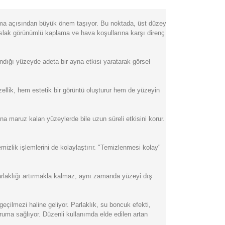
uma açısından büyük önem taşıyor. Bu noktada, üst düzey
 ıslak görünümlü kaplama ve hava koşullarına karşı direnç
andığı yüzeyde adeta bir ayna etkisi yaratarak görsel
zellik, hem estetik bir görüntü oluşturur hem de yüzeyin
na maruz kalan yüzeylerde bile uzun süreli etkisini korur.
izlik işlemlerini de kolaylaştırır. "Temizlenmesi kolay"
rlaklığı artırmakla kalmaz, aynı zamanda yüzeyi dış
çilmezi haline geliyor. Parlaklık, su boncuk efekti,
koruma sağlıyor. Düzenli kullanımda elde edilen artan