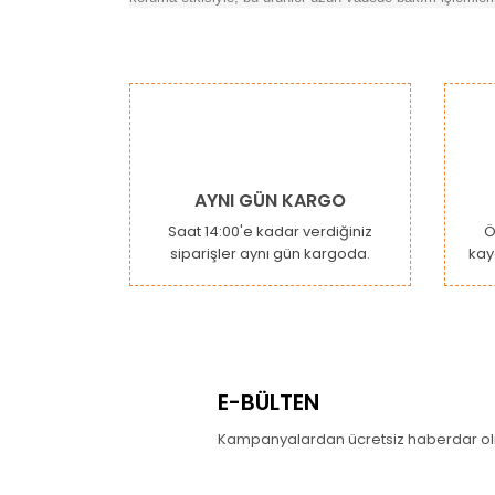
Bu ürünün fiyat bilgisi, resim, ürün açıklamaların
Görüş ve önerileriniz için teşekkür ederiz.
Ürün resmi kalitesiz, bozuk veya görüntülenemiy
Ürün açıklamasında eksik bilgiler bulunuyor.
Ürün bilgilerinde hatalar bulunuyor.
AYNI GÜN KARGO
Ürün fiyatı diğer sitelerden daha pahalı.
Saat 14:00'e kadar verdiğiniz
Ö
siparişler aynı gün kargoda.
kay
Bu ürüne benzer farklı alternatifler olmalı.
E-BÜLTEN
Kampanyalardan ücretsiz haberdar olm