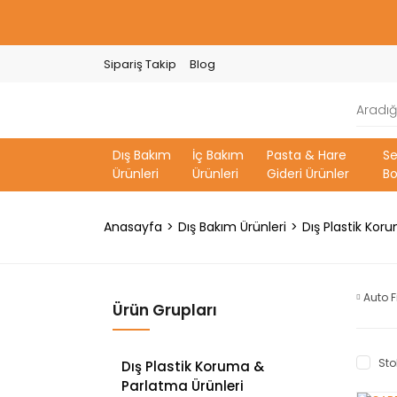
Sipariş Takip
Blog
Dış Bakım
İç Bakım
Pasta & Hare
S
Ürünleri
Ürünleri
Gideri Ürünler
Bo
Anasayfa
Dış Bakım Ürünleri
Dış Plastik Kor
Auto F
Ürün Grupları
Sto
Dış Plastik Koruma &
Parlatma Ürünleri