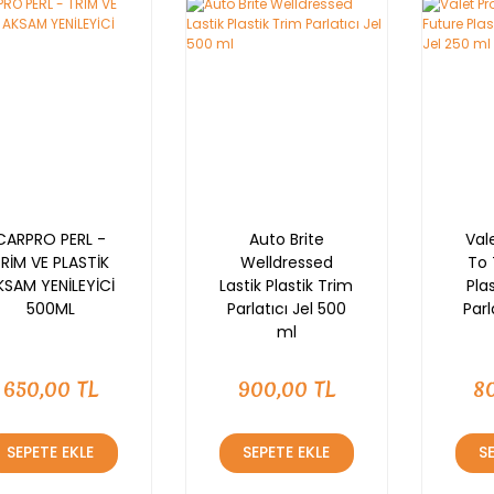
Nİ
CARPRO PERL -
Auto Brite
Val
RİM VE PLASTİK
Welldressed
To 
KSAM YENİLEYİCİ
Lastik Plastik Trim
Pla
500ML
Parlatıcı Jel 500
Parl
ml
650,00 TL
900,00 TL
8
SEPETE EKLE
SEPETE EKLE
S