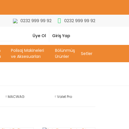
0232 999 99 92
0232 999 99 92
Üye Ol
Giriş Yap
m
Polisaj Makineleri
Bölünmüş
Setler
ı
ve Aksesuarları
Ürünler
MACWAG
Valet Pro