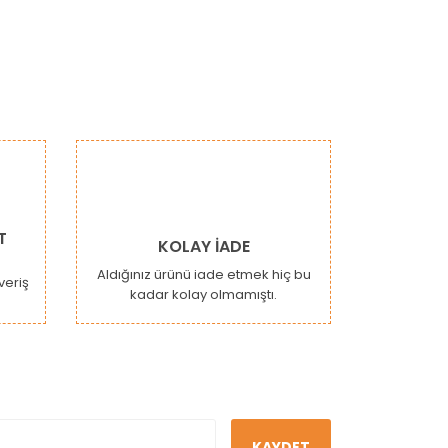
T
KOLAY İADE
Aldığınız ürünü iade etmek hiç bu
şveriş
kadar kolay olmamıştı.
KAYDET