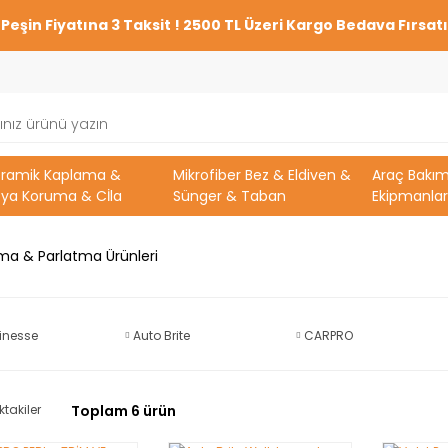
Peşin Fiyatına 3 Taksit ! 2500 TL Üzeri Kargo Bedava Fırsatı
eramik Kaplama &
Mikrofiber Bez & Eldiven &
Araç Bakı
ya Koruma & Cİla
Sünger & Taban
Ekipmanlar
uma & Parlatma Ürünleri
inesse
Auto Brite
CARPRO
ktakiler
Toplam 6 ürün