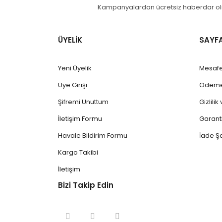
Kampanyalardan ücretsiz haberdar olm
ÜYELİK
SAYF
Yeni Üyelik
Mesafe
Üye Girişi
Ödeme 
Şifremi Unuttum
Gizlili
İletişim Formu
Garanti
Havale Bildirim Formu
İade Şa
Kargo Takibi
İletişim
Bizi Takip Edin