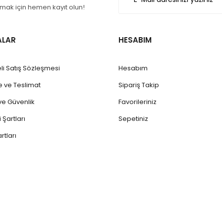
ak için hemen kayıt olun!
ALAR
HESABIM
li Satış Sözleşmesi
Hesabım
ve Teslimat
Sipariş Takip
k ve Güvenlik
Favorileriniz
 Şartları
Sepetiniz
rtları