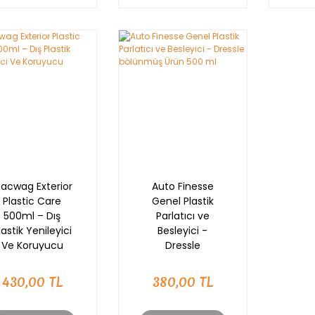
Nİ
acwag Exterior
Auto Finesse
Plastic Care
Genel Plastik
500ml – Dış
Parlatıcı ve
lastik Yenileyici
Besleyici -
Ve Koruyucu
Dressle
bölünmüş Ürün
500 ml
430,00 TL
380,00 TL