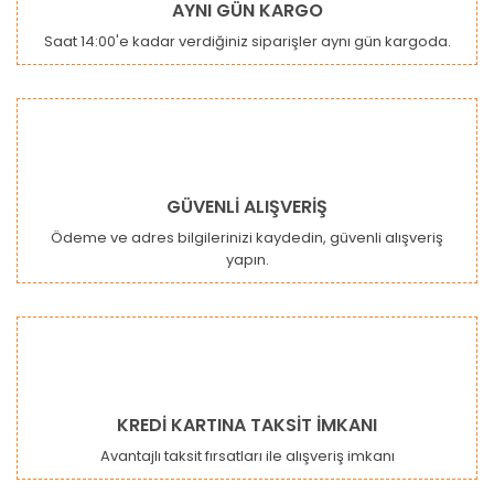
AYNI GÜN KARGO
Ürün açıklamasında eksik bilgiler bulunuyor.
Saat 14:00'e kadar verdiğiniz siparişler aynı gün kargoda.
Ürün bilgilerinde hatalar bulunuyor.
Ürün fiyatı diğer sitelerden daha pahalı.
Bu ürüne benzer farklı alternatifler olmalı.
GÜVENLİ ALIŞVERİŞ
Ödeme ve adres bilgilerinizi kaydedin, güvenli alışveriş
yapın.
Gönder
KREDİ KARTINA TAKSİT İMKANI
Avantajlı taksit fırsatları ile alışveriş imkanı