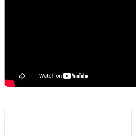
Bu ürünün fiyat bilgisi, resim, ürün açıklamalarında ve diğer
konularda yetersiz gördüğünüz noktaları öneri formunu
Bu ürüne ilk yorumu siz yapın!
kullanarak tarafımıza iletebilirsiniz.
Görüş ve önerileriniz için teşekkür ederiz.
Yorum Yaz
Ürün resmi kalitesiz, bozuk veya görüntülenemiyor.