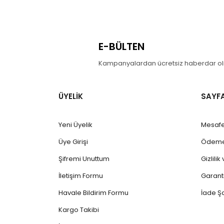
E-BÜLTEN
Kampanyalardan ücretsiz haberdar olm
ÜYELİK
SAYF
Yeni Üyelik
Mesafe
Üye Girişi
Ödeme 
Şifremi Unuttum
Gizlili
İletişim Formu
Garanti
Havale Bildirim Formu
İade Şa
Kargo Takibi