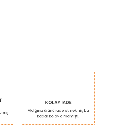
narak tarafımıza iletebilirsiniz.
T
KOLAY İADE
Aldığınız ürünü iade etmek hiç bu
şveriş
kadar kolay olmamıştı.