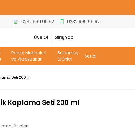
0232 999 99 92
0232 999 99 92
Üye Ol
Giriş Yap
m
Polisaj Makineleri
Bölünmüş
Setler
ı
ve Aksesuarları
Ürünler
lama Seti 200 ml
k Kaplama Seti 200 ml
lama Ürünleri