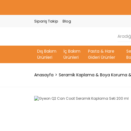
Sipariş Takip
Blog
Dış Bakım
İç Bakım
Pasta & Hare
S
Ürünleri
Ürünleri
Gideri Ürünler
Bo
Anasayfa
Seramik Kaplama & Boya Koruma &