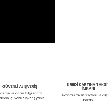
da ve diğer konularda yetersiz gördüğünüz noktaları öneri formunu kulla
Bu ürüne ilk yorumu siz yapın!
or.
Yorum Yaz
KREDİ KARTINA TAKSİ
GÜVENLİ ALIŞVERİŞ
İMKANI
deme ve adres bilgilerinizi
Avantajlı taksit fırsatları ile alı
dedin, güvenli alışveriş yapın.
imkanı