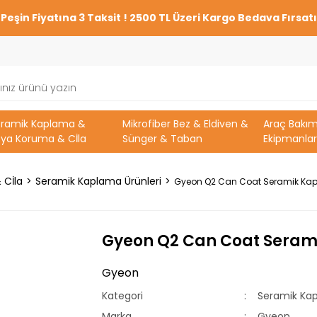
Peşin Fiyatına 3 Taksit ! 2500 TL Üzeri Kargo Bedava Fırsatı
eramik Kaplama &
Mikrofiber Bez & Eldiven &
Araç Bakı
ya Koruma & Cİla
Sünger & Taban
Ekipmanlar
 Cİla
Seramik Kaplama Ürünleri
Gyeon Q2 Can Coat Seramik Kap
Gyeon Q2 Can Coat Serami
Gyeon
Kategori
Seramik Kap
Marka
Gyeon