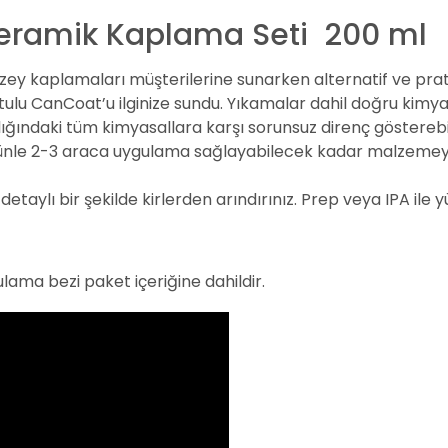
eramik Kaplama Seti 200 ml
üzey kaplamaları müşterilerine sunarken alternatif ve prat
tulu CanCoat’u ilginize sundu. Yıkamalar dahil doğru kimya
ındaki tüm kimyasallara karşı sorunsuz direnç gösterebili
 ürünle 2-3 araca uygulama sağlayabilecek kadar malzemey
etaylı bir şekilde kirlerden arındırınız. Prep veya IPA ile y
lama bezi paket içeriğine dahildir.