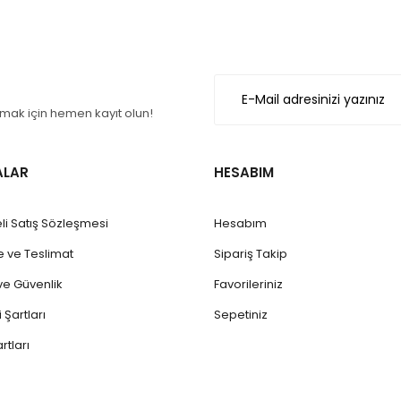
Gönder
ak için hemen kayıt olun!
ALAR
HESABIM
li Satış Sözleşmesi
Hesabım
ve Teslimat
Sipariş Takip
k ve Güvenlik
Favorileriniz
 Şartları
Sepetiniz
rtları