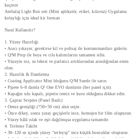
kaçının
Ambalaj Light Box seti (Mini aplikatör, etiket, kılavuz) Uygulama
kolaylığı için ideal kit formatı
Nasıl Kullanılır?
1. Yüzey Hazırlığı
• Aracı yıkayın; gerekirse kil ve polisaj ile kontaminantları giderin.
• Q²M Prep ile boya ve cila kalıntılarını tamamen silin.
• Yüzeyin toz, su lekesi ve parlatıcı artıklarından arındığından emin
olun.
2. Hazırlık & Damlatma
• Coating Applicator Mini bloğunu Q²M Suede ile sarın.
• Pipete 6–8 damla Q² One EVO damlatın (her panel için).
• Kapağın sıkı kapalı, pipetin temiz ve kuru olduğuna dikkat edin.
3. Çapraz Serpme (Panel Bazlı)
• Omuz genişliği (?50×50 cm) alan seçin.
• Önce dikey, sonra yatay geçişlerle ince, homojen bir film oluşturun.
• Yüzey hâlâ ıslak ve eşit dağılmışsa uygulama tamamdır.
4. Terleme Takibi
• 30–120 sn içinde yüzey “terleyip” ince küçük boncuklar oluşturur.