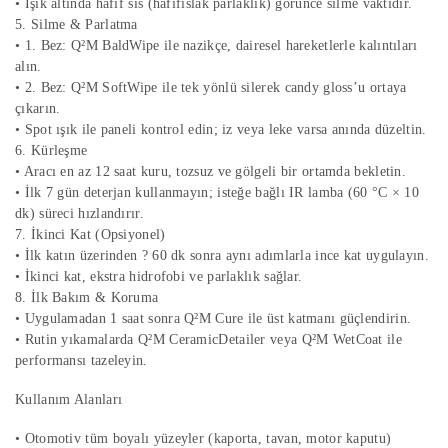
• Işık altında hafif sis (hafifıslak parlaklık) görünce silme vaktidir.
5. Silme & Parlatma
• 1. Bez: Q²M BaldWipe ile nazikçe, dairesel hareketlerle kalıntıları
alın.
• 2. Bez: Q²M SoftWipe ile tek yönlü silerek candy gloss’u ortaya
çıkarın.
• Spot ışık ile paneli kontrol edin; iz veya leke varsa anında düzeltin.
6. Kürleşme
• Aracı en az 12 saat kuru, tozsuz ve gölgeli bir ortamda bekletin.
• İlk 7 gün deterjan kullanmayın; isteğe bağlı IR lamba (60 °C × 10
dk) süreci hızlandırır.
7. İkinci Kat (Opsiyonel)
• İlk katın üzerinden ? 60 dk sonra aynı adımlarla ince kat uygulayın.
• İkinci kat, ekstra hidrofobi ve parlaklık sağlar.
8. İlk Bakım & Koruma
• Uygulamadan 1 saat sonra Q²M Cure ile üst katmanı güçlendirin.
• Rutin yıkamalarda Q²M CeramicDetailer veya Q²M WetCoat ile
performansı tazeleyin.
Kullanım Alanları
• Otomotiv tüm boyalı yüzeyler (kaporta, tavan, motor kaputu)