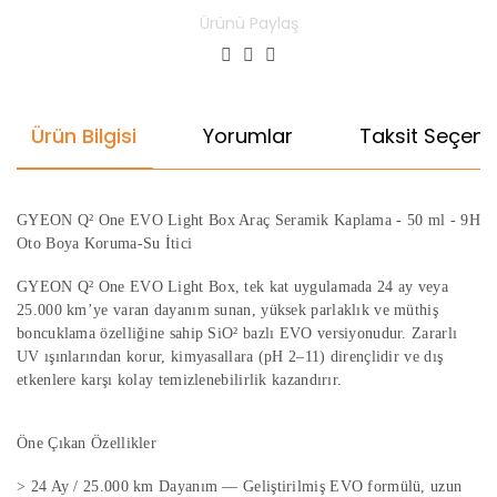
Ürünü Paylaş
Ürün Bilgisi
Yorumlar
Taksit Seçenek
GYEON Q² One EVO Light Box Araç Seramik Kaplama - 50 ml - 9H
Oto Boya Koruma-Su İtici
GYEON Q² One EVO Light Box, tek kat uygulamada 24 ay veya
25.000 km’ye varan dayanım sunan, yüksek parlaklık ve müthiş
boncuklama özelliğine sahip SiO² bazlı EVO versiyonudur. Zararlı
UV ışınlarından korur, kimyasallara (pH 2–11) dirençlidir ve dış
etkenlere karşı kolay temizlenebilirlik kazandırır.
Öne Çıkan Özellikler
> 24 Ay / 25.000 km Dayanım — Geliştirilmiş EVO formülü, uzun