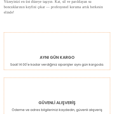
Yüzeyinizi en üst düzeye taşıyın. Kat, sil ve parıldayan su
boncuklarının keyfini çıkar — profesyonel koruma artık herkesin
elinde!
Bu ürünün fiyat bilgisi, resim, ürün açıklamalarında ve diğer
konularda yetersiz gördüğünüz noktaları öneri formunu
Bu ürüne ilk yorumu siz yapın!
kullanarak tarafımıza iletebilirsiniz.
Görüş ve önerileriniz için teşekkür ederiz.
Yorum Yaz
Ürün resmi kalitesiz, bozuk veya görüntülenemiyor.
AYNI GÜN KARGO
Ürün açıklamasında eksik bilgiler bulunuyor.
Saat 14:00'e kadar verdiğiniz siparişler aynı gün kargoda.
Ürün bilgilerinde hatalar bulunuyor.
Ürün fiyatı diğer sitelerden daha pahalı.
Bu ürüne benzer farklı alternatifler olmalı.
GÜVENLİ ALIŞVERİŞ
Ödeme ve adres bilgilerinizi kaydedin, güvenli alışveriş