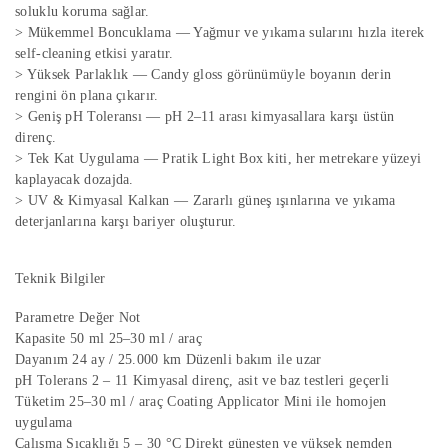
soluklu koruma sağlar.
> Mükemmel Boncuklama — Yağmur ve yıkama sularını hızla iterek
self-cleaning etkisi yaratır.
> Yüksek Parlaklık — Candy gloss görünümüyle boyanın derin
rengini ön plana çıkarır.
> Geniş pH Toleransı — pH 2–11 arası kimyasallara karşı üstün
direnç.
> Tek Kat Uygulama — Pratik Light Box kiti, her metrekare yüzeyi
kaplayacak dozajda.
> UV & Kimyasal Kalkan — Zararlı güneş ışınlarına ve yıkama
deterjanlarına karşı bariyer oluşturur.
Teknik Bilgiler
Parametre Değer Not
Kapasite 50 ml 25–30 ml / araç
Dayanım 24 ay / 25.000 km Düzenli bakım ile uzar
pH Tolerans 2 – 11 Kimyasal direnç, asit ve baz testleri geçerli
Tüketim 25–30 ml / araç Coating Applicator Mini ile homojen
uygulama
Çalışma Sıcaklığı 5 – 30 °C Direkt güneşten ve yüksek nemden