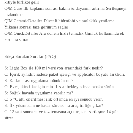
kitiyle birlikte gelir
Q²M Cure İlk kaplama sonrası bakım & dayanım artırma Sertleşmeyi
hızlandırır
Q²M CeramicDetailer Düzenli hidrofobi ve parlaklık yenileme
Yıkama sonrası taze görünüm sağlar
Q²M QuickDetailer Ara dönem hızlı temizlik Günlük kullanımda ek
koruma sunar
Sıkça Sorulan Sorular (FAQ)
S: Light Box ile 100 ml versiyon arasındaki fark nedir?
C: İçerik aynıdır; sadece paket içeriği ve applicator boyutu farklıdır.
S: Katlar arası uygulama mümkün mü?
C: Evet, ikinci kat için min. 1 saat bekleyip ince tabaka sürün.
S: Soğuk havada uygulama yapılır mı?
C: 5 °C altı önerilmez; ılık ortamda en iyi sonucu verir.
S: İlk yıkamadan ne kadar süre sonra araç trafiğe çıkar?
C: 12 saat sonra su ve toz temasına açıktır; tam sertleşme 14 gün
sürer.