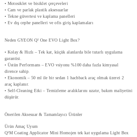
• Motosiklet ve bisiklet çerçeveleri
• Cam ve parlak plastik aksesuarlar
• Tekne güvertesi ve kaplama panelleri
• Ev dış cephe panelleri ve ofis giriş kaplamaları
Neden GYEON Q² One EVO Light Box?
• Kolay & Hızlı – Tek kat, küçük alanlarda bile tutarlı uygulama
garantisi.
• Üstün Performans – EVO vsiyonu %100 daha fazla kimyasal
dirence sahip.
• Ekonomik – 50 ml ile bir sedan 1 hachback araç olmak üzerei 2
araç kaplanır.
• Self-Cleaning Etki – Temizleme aralıklarını uzatır, bakım maliyetini
düşürür.
Önerilen Aksesuar & Tamamlayıcı Ürünler
Ürün Amaç Uyum
Q²M Coating Applicator Mini Homojen tek kat uygulama Light Box