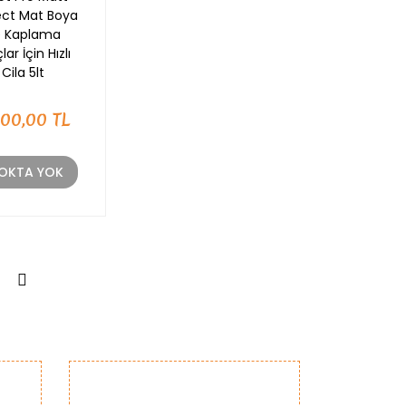
ect Mat Boya
e Kaplama
lar İçin Hızlı
Cila 5lt
400,00 TL
OKTA YOK