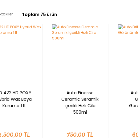
ktakiler
Toplam 75 ürün
D 422 HD POXY
Auto Finesse
Aut
ybrid Wax Boya
Ceramic Seramik
G
Koruma 1 lt
İçerikli Hızlı Cila
Gör
500ml
2.500,00 TL
750,00 TL
6