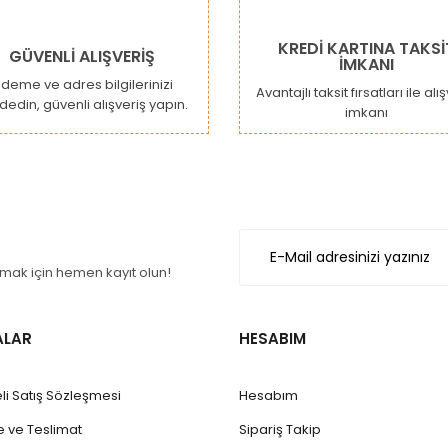
KREDİ KARTINA TAKSİ
GÜVENLİ ALIŞVERİŞ
İMKANI
deme ve adres bilgilerinizi
Avantajlı taksit fırsatları ile alı
dedin, güvenli alışveriş yapın.
imkanı
ak için hemen kayıt olun!
ALAR
HESABIM
li Satış Sözleşmesi
Hesabım
ve Teslimat
Sipariş Takip