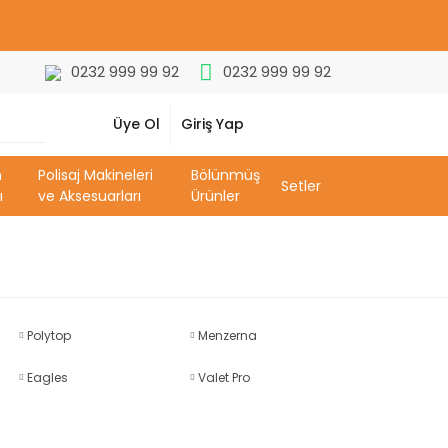
0232 999 99 92
0232 999 99 92
Üye Ol
Giriş Yap
m
Polisaj Makineleri
Bölünmüş
Setler
ı
ve Aksesuarları
Ürünler
Polytop
Menzerna
Eagles
Valet Pro