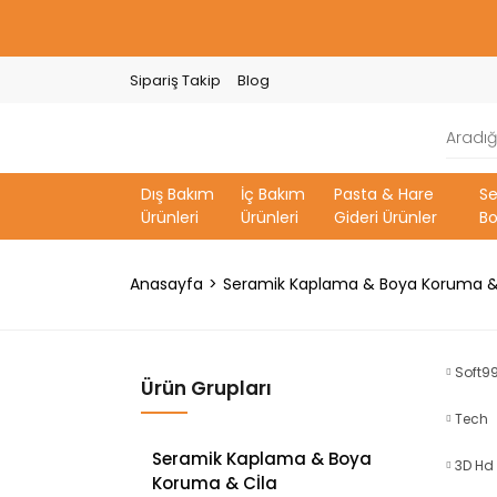
Sipariş Takip
Blog
Dış Bakım
İç Bakım
Pasta & Hare
S
Ürünleri
Ürünleri
Gideri Ürünler
Bo
Anasayfa
Seramik Kaplama & Boya Koruma &
Soft9
Ürün Grupları
Tech
Seramik Kaplama & Boya
3D Hd
Koruma & Cİla