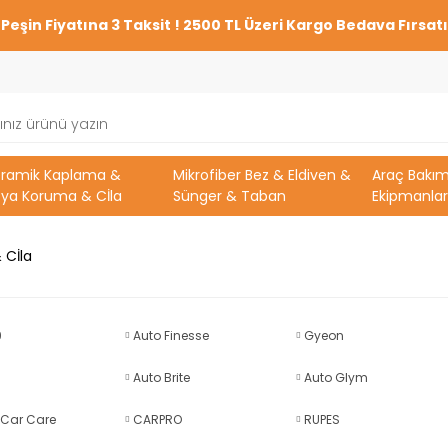
Peşin Fiyatına 3 Taksit ! 2500 TL Üzeri Kargo Bedava Fırsatı
eramik Kaplama &
Mikrofiber Bez & Eldiven &
Araç Bakı
ya Koruma & Cİla
Sünger & Taban
Ekipmanlar
 Cİla
9
Auto Finesse
Gyeon
Auto Brite
Auto Glym
 Car Care
CARPRO
RUPES