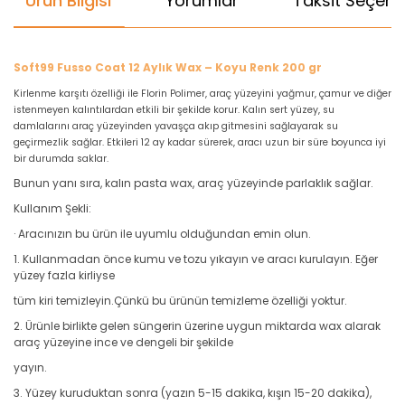
Ürün Bilgisi
Yorumlar
Taksit Seçenek
Soft99 Fusso Coat 12 Aylık Wax – Koyu Renk 200 gr
Kirlenme karşıtı özelliği ile Florin Polimer, araç yüzeyini yağmur, çamur ve diğer
istenmeyen kalıntılardan etkili bir şekilde korur. Kalın sert yüzey, su
damlalarını araç yüzeyinden yavaşça akıp gitmesini sağlayarak su
geçirmezlik sağlar. Etkileri 12 ay kadar sürerek, aracı uzun bir süre boyunca iyi
bir durumda saklar.
Bunun yanı sıra, kalın pasta wax, araç yüzeyinde parlaklık sağlar.
Kullanım Şekli:
· Aracınızın bu ürün ile uyumlu olduğundan emin olun.
1. Kullanmadan önce kumu ve tozu yıkayın ve aracı kurulayın. Eğer
yüzey fazla kirliyse
tüm kiri temizleyin.Çünkü bu ürünün temizleme özelliği yoktur.
2. Ürünle birlikte gelen süngerin üzerine uygun miktarda wax alarak
araç yüzeyine ince ve dengeli bir şekilde
yayın.
3. Yüzey kuruduktan sonra (yazın 5-15 dakika, kışın 15-20 dakika),