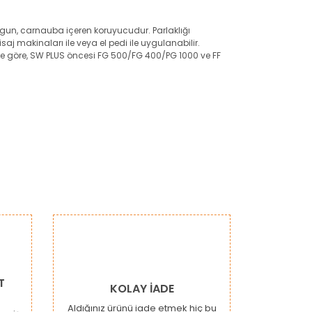
ygun, carnauba içeren koruyucudur. Parlaklığı
isaj makinaları ile veya el pedi ile uygulanabilir.
yine göre, SW PLUS öncesi FG 500/FG 400/PG 1000 ve FF
narak tarafımıza iletebilirsiniz.
T
KOLAY İADE
Aldığınız ürünü iade etmek hiç bu