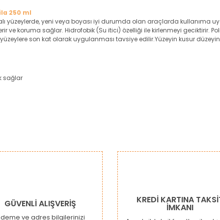
la 250 ml
yalı yüzeylerde, yeni veya boyası iyi durumda olan araçlarda kullanıma u
e koruma sağlar. Hidrofobik (Su itici) özelliği ile kirlenmeyi geciktirir. Pol
ış yüzeylere son kat olarak uygulanması tavsiye edilir.Yüzeyin kusur düze
k sağlar
da ve diğer konularda yetersiz gördüğünüz noktaları öneri formunu kulla
Bu ürüne ilk yorumu siz yapın!
or.
Yorum Yaz
KREDİ KARTINA TAKSİ
GÜVENLİ ALIŞVERİŞ
İMKANI
deme ve adres bilgilerinizi