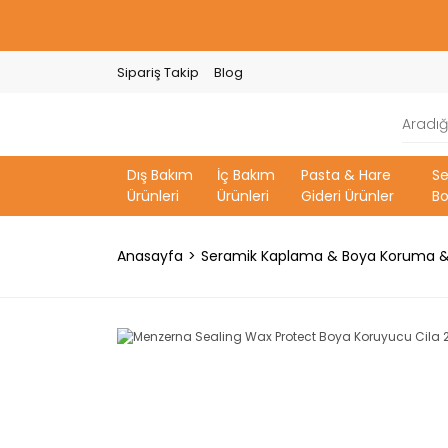
Sipariş Takip
Blog
Dış Bakım
İç Bakım
Pasta & Hare
S
Ürünleri
Ürünleri
Gideri Ürünler
Bo
Anasayfa
Seramik Kaplama & Boya Koruma &