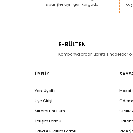
siparişler aynı gün kargoda.
kay
Bu ürüne benzer farklı alternatifler olmalı.
E-BÜLTEN
Kampanyalardan ücretsiz haberdar olm
ÜYELİK
SAYF
Yeni Üyelik
Mesafe
Üye Girişi
Ödeme 
Şifremi Unuttum
Gizlili
İletişim Formu
Garanti
Havale Bildirim Formu
İade Şa