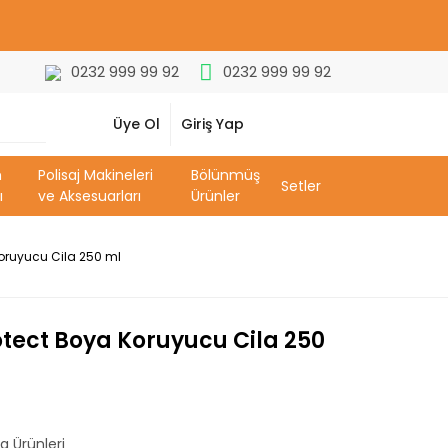
0232 999 99 92
0232 999 99 92
Üye Ol
Giriş Yap
m
Polisaj Makineleri
Bölünmüş
Setler
ı
ve Aksesuarları
Ürünler
oruyucu Cila 250 ml
tect Boya Koruyucu Cila 250
 Ürünleri