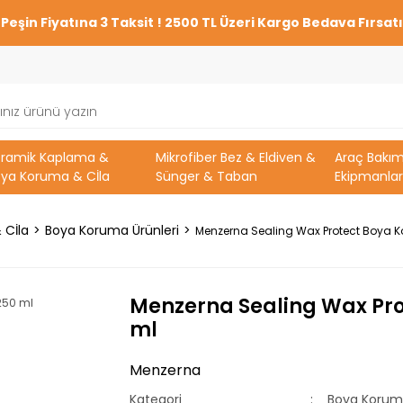
Peşin Fiyatına 3 Taksit ! 2500 TL Üzeri Kargo Bedava Fırsatı
eramik Kaplama &
Mikrofiber Bez & Eldiven &
Araç Bakı
ya Koruma & Cİla
Sünger & Taban
Ekipmanlar
 Cİla
Boya Koruma Ürünleri
Menzerna Sealing Wax Protect Boya K
Menzerna Sealing Wax Pro
ml
Menzerna
Kategori
Boya Koruma