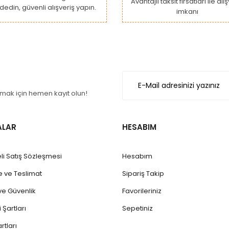
Avantajlı taksit fırsatları ile alı
dedin, güvenli alışveriş yapın.
imkanı
Gönder
ak için hemen kayıt olun!
ALAR
HESABIM
li Satış Sözleşmesi
Hesabım
ve Teslimat
Sipariş Takip
k ve Güvenlik
Favorileriniz
 Şartları
Sepetiniz
rtları