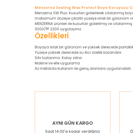
Menzerna Sealing Wax Protect Boya Koruyucu Ci
Menzerna SW Plus; Kusurları giderilerek cilalanmış bo
maksimum düzeye çıkartır yüzeye ıslak bir görünüm verir v
MENZERNA ürünleri ile kusurları giderilmiş ve cilalanm
3000/PF 2200 uygulayınız.
Özellikleri
Boyaya Islak bir görünüm ve yüksek derecede parlaklı
Yüzeye yüksek derecede su itici özellik kazandırır.
Sıfır tozlanma. Kolay silinir.
Makine ve elle uygulama
Az miktarda kullanım ile geniş alanlara uygulanabilir.
Bu ürünün fiyat bilgisi, resim, ürün açıklamaların
Görüş ve önerileriniz için teşekkür ederiz.
Ürün resmi kalitesiz, bozuk veya görüntülenemiy
Ürün açıklamasında eksik bilgiler bulunuyor.
Ürün bilgilerinde hatalar bulunuyor.
AYNI GÜN KARGO
Ürün fiyatı diğer sitelerden daha pahalı.
Saat 14:00'e kadar verdiğiniz
Ö