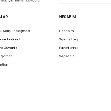
ak için hemen kayıt olun!
ALAR
HESABIM
li Satış Sözleşmesi
Hesabım
ve Teslimat
Sipariş Takip
k ve Güvenlik
Favorileriniz
 Şartları
Sepetiniz
rtları