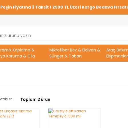
Peşin Fiyatına 3 Taksit ! 2500 TL Üzeri Kargo Bedava Fırsatı
eramik Kaplama &
Mikrofiber Bez & Eldiven &
Araç Bakı
ya Koruma & Cİla
Sünger & Taban
Ekipmanlar
ktakiler
Toplam 2 ürün