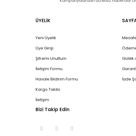
Kampanyalardan ücretsiz haberdar olm
ÜYELİK
SAYF
Yeni Üyelik
Mesafe
Üye Girişi
Ödeme 
Şifremi Unuttum
Gizlili
İletişim Formu
Garanti
Havale Bildirim Formu
İade Şa
Kargo Takibi
İletişim
Bizi Takip Edin