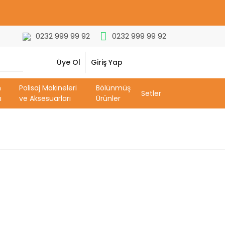
0232 999 99 92
0232 999 99 92
Üye Ol
Giriş Yap
m
Polisaj Makineleri
Bölünmüş
Setler
ı
ve Aksesuarları
Ürünler