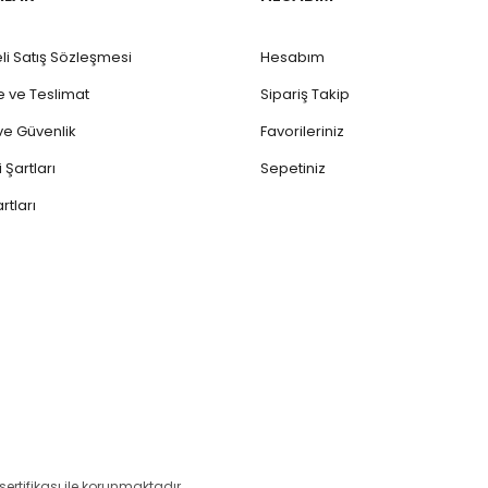
li Satış Sözleşmesi
Hesabım
ve Teslimat
Sipariş Takip
k ve Güvenlik
Favorileriniz
 Şartları
Sepetiniz
rtları
 sertifikası ile korunmaktadır.