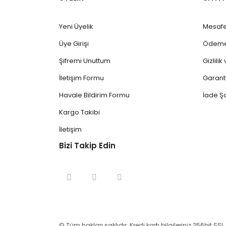
Yeni Üyelik
Mesafe
Üye Girişi
Ödeme 
Şifremi Unuttum
Gizlili
İletişim Formu
Garanti
Havale Bildirim Formu
İade Şa
Kargo Takibi
İletişim
Bizi Takip Edin
© Tüm hakları saklıdır. Kredi kartı bilgileriniz 256bit SSL