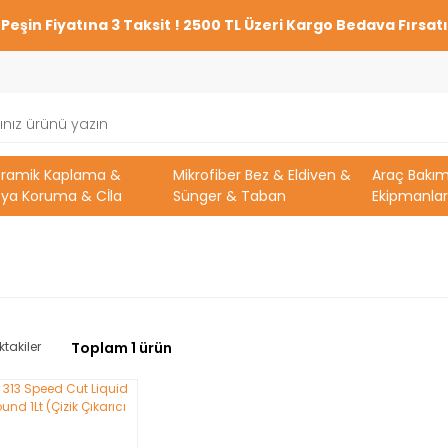
Peşin Fiyatına 3 Taksit ! 2500 TL Üzeri Kargo Bedava Fırsatı
eramik Kaplama &
Mikrofiber Bez & Eldiven &
Araç Bakı
ya Koruma & Cİla
Sünger & Taban
Ekipmanlar
ktakiler
Toplam 1 ürün