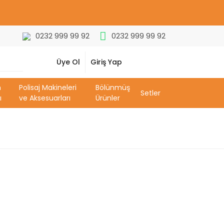
0232 999 99 92
0232 999 99 92
Üye Ol
Giriş Yap
m
Polisaj Makineleri
Bölünmüş
Setler
ı
ve Aksesuarları
Ürünler