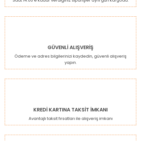
Saat 14:00'e kadar verdiğiniz siparişler aynı gün kargoda.
GÜVENLİ ALIŞVERİŞ
Ödeme ve adres bilgilerinizi kaydedin, güvenli alışveriş
yapın.
KREDİ KARTINA TAKSİT İMKANI
Avantajlı taksit fırsatları ile alışveriş imkanı