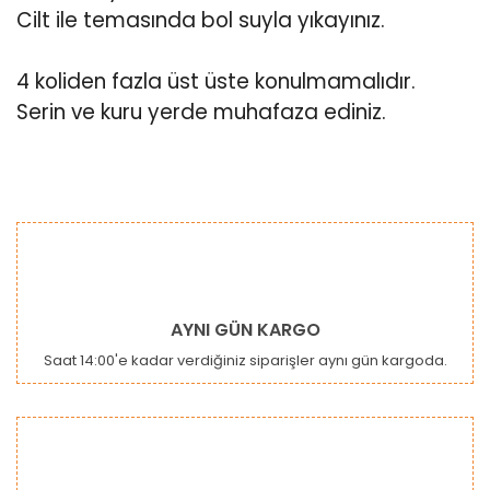
Cilt ile temasında bol suyla yıkayınız.
4 koliden fazla üst üste konulmamalıdır.
Serin ve kuru yerde muhafaza ediniz.
Bu ürünün fiyat bilgisi, resim, ürün açıklamalarında ve diğer
konularda yetersiz gördüğünüz noktaları öneri formunu
Bu ürüne ilk yorumu siz yapın!
kullanarak tarafımıza iletebilirsiniz.
Görüş ve önerileriniz için teşekkür ederiz.
Yorum Yaz
Ürün resmi kalitesiz, bozuk veya görüntülenemiyor.
AYNI GÜN KARGO
Ürün açıklamasında eksik bilgiler bulunuyor.
Saat 14:00'e kadar verdiğiniz siparişler aynı gün kargoda.
Ürün bilgilerinde hatalar bulunuyor.
Ürün fiyatı diğer sitelerden daha pahalı.
Bu ürüne benzer farklı alternatifler olmalı.