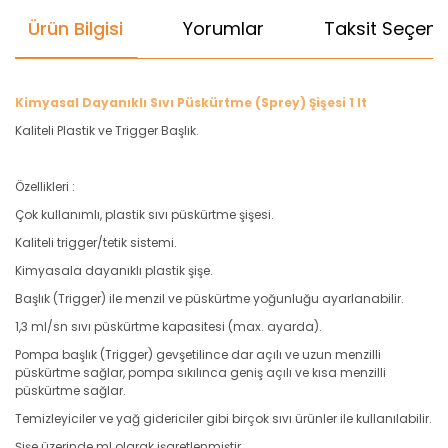
Ürün Bilgisi
Yorumlar
Taksit Seçenek
Kimyasal Dayanıklı Sıvı Püskürtme (Sprey) Şişesi 1 lt
Kaliteli Plastik ve Trigger Başlık.
Özellikleri :
Çok kullanımlı, plastik sıvı püskürtme şişesi.
Kaliteli trigger/tetik sistemi.
Kimyasala dayanıklı plastik şişe.
Başlık (Trigger) ile menzil ve püskürtme yoğunluğu ayarlanabilir.
1,3 ml/sn sıvı püskürtme kapasitesi (max. ayarda).
Pompa başlık (Trigger) gevşetilince dar açılı ve uzun menzilli
püskürtme sağlar, pompa sıkılınca geniş açılı ve kısa menzilli
püskürtme sağlar.
Temizleyiciler ve yağ gidericiler gibi birçok sıvı ürünler ile kullanılabilir.
Şişe üzerinde ml olarak işaretlenmiştir.