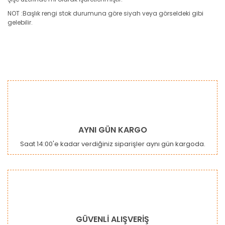
NOT :Başlık rengi stok durumuna göre siyah veya görseldeki gibi
gelebilir.
Bu ürünün fiyat bilgisi, resim, ürün açıklamalarında ve diğer
konularda yetersiz gördüğünüz noktaları öneri formunu
Bu ürüne ilk yorumu siz yapın!
kullanarak tarafımıza iletebilirsiniz.
Görüş ve önerileriniz için teşekkür ederiz.
Yorum Yaz
Ürün resmi kalitesiz, bozuk veya görüntülenemiyor.
AYNI GÜN KARGO
Ürün açıklamasında eksik bilgiler bulunuyor.
Saat 14:00'e kadar verdiğiniz siparişler aynı gün kargoda.
Ürün bilgilerinde hatalar bulunuyor.
Ürün fiyatı diğer sitelerden daha pahalı.
Bu ürüne benzer farklı alternatifler olmalı.
GÜVENLİ ALIŞVERİŞ