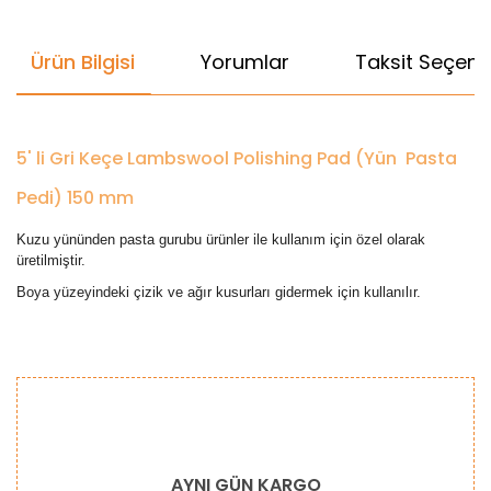
Ürün Bilgisi
Yorumlar
Taksit Seçenek
5' li Gri Keçe Lambswool Polishing Pad (Yün Pasta
Pedi) 150 mm
Kuzu yününden pasta gurubu ürünler ile kullanım için özel olarak
üretilmiştir.
Boya yüzeyindeki çizik ve ağır kusurları gidermek için kullanılır.
Bu ürünün fiyat bilgisi, resim, ürün açıklamalarında ve diğer
konularda yetersiz gördüğünüz noktaları öneri formunu
Bu ürüne ilk yorumu siz yapın!
kullanarak tarafımıza iletebilirsiniz.
Görüş ve önerileriniz için teşekkür ederiz.
Yorum Yaz
Ürün resmi kalitesiz, bozuk veya görüntülenemiyor.
AYNI GÜN KARGO