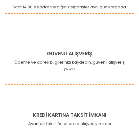
Ürün açıklamasında eksik bilgiler bulunuyor.
Saat 14:00'e kadar verdiğiniz siparişler aynı gün kargoda.
Ürün bilgilerinde hatalar bulunuyor.
Ürün fiyatı diğer sitelerden daha pahalı.
Bu ürüne benzer farklı alternatifler olmalı.
GÜVENLİ ALIŞVERİŞ
Ödeme ve adres bilgilerinizi kaydedin, güvenli alışveriş
yapın.
Gönder
KREDİ KARTINA TAKSİT İMKANI
Avantajlı taksit fırsatları ile alışveriş imkanı