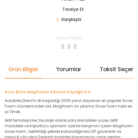
Tavsiye Et
Karşılaştır
Ürünü Paylaş
Ürün Bilgisi
Yorumlar
Taksit Seçenek
Auto Brite Magifoam Yıkama Köpüğü 5 lt
Autobrite Direct'in ilk başladığı 2005 yılına dayanan en popüler Snow
Foam ürünlerimizden biri; Magifoam ön yıkama Snow foam hala en
iyi Örnek.
Aktif temizleyiciler, biyolojik olarak parçalanabilen yüzey aktif
maddeler ve köpürtücü ajanların özel bir karışımını içeren Magifoam
snow foam , belirtildiği şekilde kullanıldığında LSP güvenlidir ve
mevcut cila veya Sealant maddesi korumanıza zarar vermez.