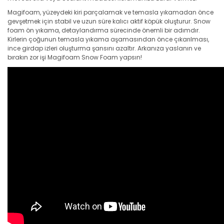
Magifoam, yüzeydeki kiri parçalamak ve temasla yıkamadan önce
gevşetmek için stabil ve uzun süre kalıcı aktif köpük oluşturur. Snow
foam ön yıkama, detaylandırma sürecinde önemli bir adımdır.
Kirlerin çoğunun temasla yıkama aşamasından önce çıkarılması,
ince girdap izleri oluşturma şansını azaltır. Arkanıza yaslanın ve
bırakın zor işi Magifoam Snow Foam yapsın!