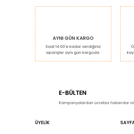
Görüş ve önerileriniz için teşekkür ederiz.
Ürün resmi kalitesiz, bozuk veya görüntülenemiy
Ürün açıklamasında eksik bilgiler bulunuyor.
Ürün bilgilerinde hatalar bulunuyor.
AYNI GÜN KARGO
Ürün fiyatı diğer sitelerden daha pahalı.
Saat 14:00'e kadar verdiğiniz
Ö
siparişler aynı gün kargoda.
kay
Bu ürüne benzer farklı alternatifler olmalı.
E-BÜLTEN
Kampanyalardan ücretsiz haberdar olm
ÜYELİK
SAYF