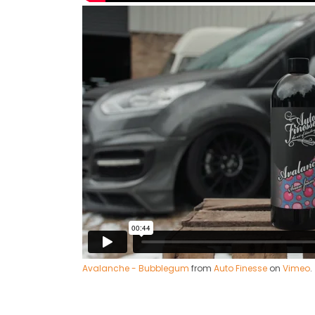
Avalanche - Bubblegum
from
Auto Finesse
on
Vimeo
.
Bu ürünün fiyat bilgisi, resim, ürün açıklamaların