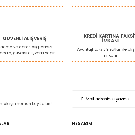
Bu ürüne ilk yorumu siz yapın!
or.
Yorum Yaz
KREDİ KARTINA TAKSİ
GÜVENLİ ALIŞVERİŞ
İMKANI
deme ve adres bilgilerinizi
Avantajlı taksit fırsatları ile alı
dedin, güvenli alışveriş yapın.
imkanı
Gönder
ak için hemen kayıt olun!
ALAR
HESABIM