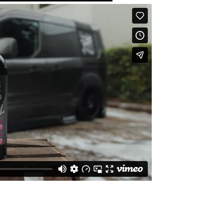
da ve diğer konularda yetersiz gördüğünüz noktaları öneri formunu kulla