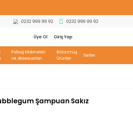
0232 999 99 92
0232 999 99 92
Üye Ol
Giriş Yap
m
Polisaj Makineleri
Bölünmüş
Setler
ı
ve Aksesuarları
Ürünler
Bubblegum Şampuan Sakız
r