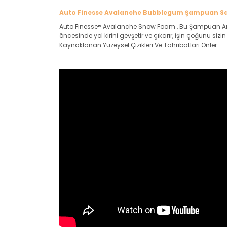
Auto Finesse Avalanche Bubblegum Şampuan Sak
Auto Finesse® Avalanche Snow Foam , Bu Şampuan Aracını
öncesinde yol kirini gevşetir ve çıkarır, işin çoğunu si
Kaynaklanan Yüzeysel Çizikleri Ve Tahribatları Önler.