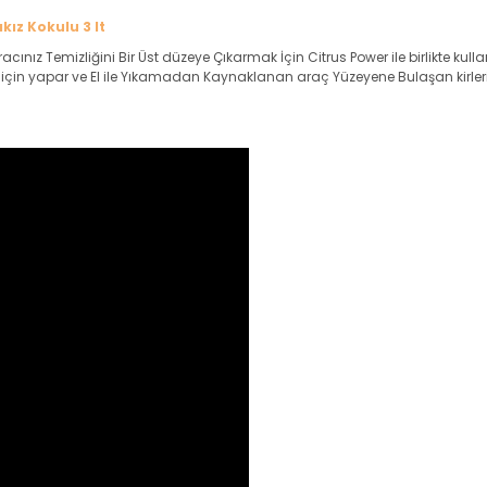
ız Kokulu 3 lt
z Temizliğini Bir Üst düzeye Çıkarmak İçin Citrus Power ile birlikte kull
zin için yapar ve El ile Yıkamadan Kaynaklanan araç Yüzeyene Bulaşan kirler