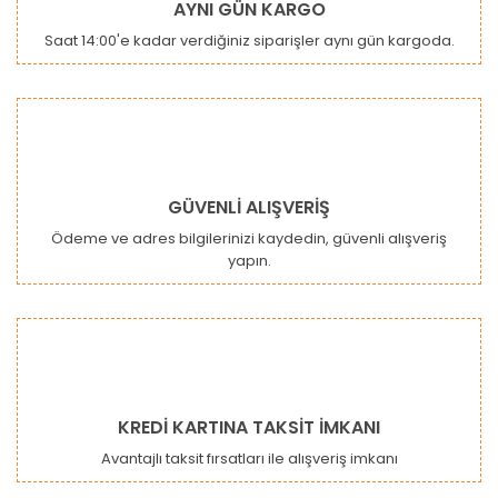
AYNI GÜN KARGO
Ürün açıklamasında eksik bilgiler bulunuyor.
Saat 14:00'e kadar verdiğiniz siparişler aynı gün kargoda.
Ürün bilgilerinde hatalar bulunuyor.
Ürün fiyatı diğer sitelerden daha pahalı.
Bu ürüne benzer farklı alternatifler olmalı.
GÜVENLİ ALIŞVERİŞ
Ödeme ve adres bilgilerinizi kaydedin, güvenli alışveriş
yapın.
Gönder
KREDİ KARTINA TAKSİT İMKANI
Avantajlı taksit fırsatları ile alışveriş imkanı