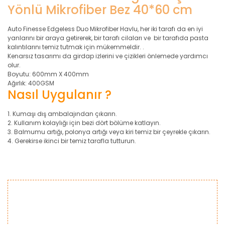
Yönlü Mikrofiber Bez 40*60 cm
Auto Finesse Edgeless Duo Mikrofiber Havlu, her iki tarafı da en iyi
yanlarını bir araya getirerek, bir tarafı cilaları ve bir tarafıda pasta
kalıntılarını temiz tutmak için mükemmeldir. .
Kenarsız tasarımı da girdap izlerini ve çizikleri önlemede yardımcı
olur.
Boyutu: 600mm X 400mm
Ağırlık: 400GSM
Nasıl Uygulanır ?
1. Kumaşı dış ambalajından çıkarın.
2. Kullanım kolaylığı için bezi dört bölüme katlayın.
3. Balmumu artığı, polonya artığı veya kiri temiz bir çeyrekle çıkarın.
4. Gerekirse ikinci bir temiz tarafla tutturun.
Bu ürünün fiyat bilgisi, resim, ürün açıklamalarında ve diğer
konularda yetersiz gördüğünüz noktaları öneri formunu
Bu ürüne ilk yorumu siz yapın!
kullanarak tarafımıza iletebilirsiniz.
Görüş ve önerileriniz için teşekkür ederiz.
Yorum Yaz
Ürün resmi kalitesiz, bozuk veya görüntülenemiyor.