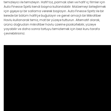
temizleyici ile temizleyin. Hafif toz, parmak izleri ve hafif iç filmler için
Auto Finesse Spritz kendi başına kullanılabilir. Malzemeyi birleştirmek
için şişeye iyi bir sallama vererek başlayın. Auto Finesse Spritz ile bir
kerede bir bölüm hafifçe buğulayın ve genel amaçlı bir Mikrofiber
Havlu kullanarak temiz, mat bir yüzeye tutturun. Alternatif olarak,
ürünü doğrudan mikrofiber havlu üzerine püskürtebilir, yüzeye
yayabilir ve daha sonra tortuyu temizlemek için bezi kuru tarafa
çevirebilirsiniz.