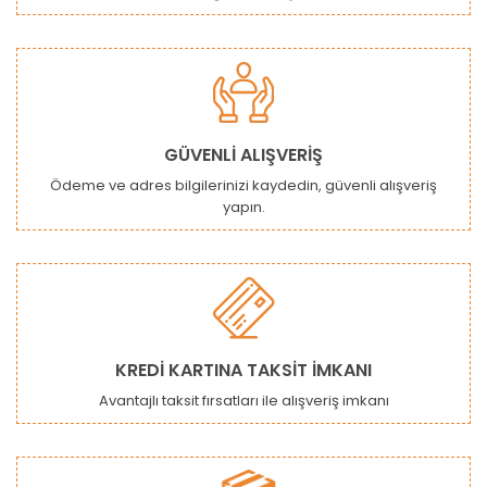
Ürün bilgilerinde hatalar bulunuyor.
Ürün fiyatı diğer sitelerden daha pahalı.
Bu ürüne benzer farklı alternatifler olmalı.
GÜVENLİ ALIŞVERİŞ
Ödeme ve adres bilgilerinizi kaydedin, güvenli alışveriş
yapın.
Gönder
KREDİ KARTINA TAKSİT İMKANI
Avantajlı taksit fırsatları ile alışveriş imkanı