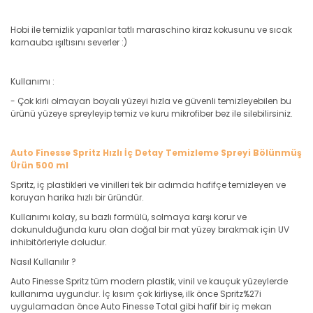
Hobi ile temizlik yapanlar tatlı maraschino kiraz kokusunu ve sıcak
karnauba ışıltısını severler :)
Kullanımı :
- Çok kirli olmayan boyalı yüzeyi hızla ve güvenli temizleyebilen bu
ürünü yüzeye spreyleyip temiz ve kuru mikrofiber bez ile silebilirsiniz.
Auto Finesse Spritz Hızlı İç Detay Temizleme Spreyi Bölünmüş
Ürün 500 ml
Spritz, iç plastikleri ve vinilleri tek bir adımda hafifçe temizleyen ve
koruyan harika hızlı bir üründür.
Kullanımı kolay, su bazlı formülü, solmaya karşı korur ve
dokunulduğunda kuru olan doğal bir mat yüzey bırakmak için UV
inhibitörleriyle doludur.
Nasıl Kullanılır ?
Auto Finesse Spritz tüm modern plastik, vinil ve kauçuk yüzeylerde
kullanıma uygundur. İç kısım çok kirliyse, ilk önce Spritz%27i
uygulamadan önce Auto Finesse Total gibi hafif bir iç mekan