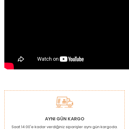
Bu ürünün fiyat bilgisi, resim, ürün açıklamalarında ve diğer
konularda yetersiz gördüğünüz noktaları öneri formunu
Bu ürüne ilk yorumu siz yapın!
kullanarak tarafımıza iletebilirsiniz.
Görüş ve önerileriniz için teşekkür ederiz.
Yorum Yaz
Ürün resmi kalitesiz, bozuk veya görüntülenemiyor.
AYNI GÜN KARGO
Ürün açıklamasında eksik bilgiler bulunuyor.
Saat 14:00'e kadar verdiğiniz siparişler aynı gün kargoda.