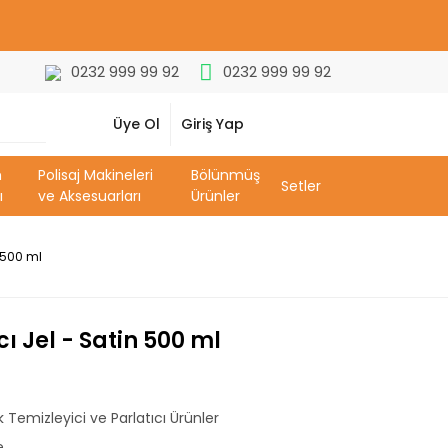
0232 999 99 92
0232 999 99 92
Üye Ol
Giriş Yap
m
Polisaj Makineleri
Bölünmüş
Setler
ı
ve Aksesuarları
Ürünler
n 500 ml
cı Jel - Satin 500 ml
k Temizleyici ve Parlatıcı Ürünler
e