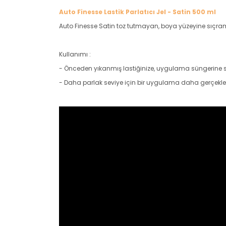
Auto Finesse Lastik Parlatıcı Jel - Satin 500 ml
Auto Finesse Satin toz tutmayan, boya yüzeyine sıçrama
Kullanımı :
- Önceden yıkanmış lastiğinize, uygulama süngerine sür
- Daha parlak seviye için bir uygulama daha gerçekleşti