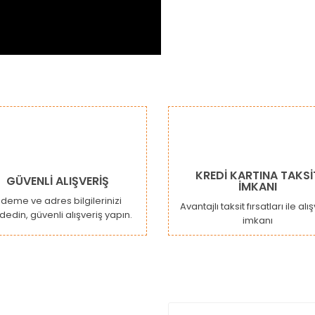
da ve diğer konularda yetersiz gördüğünüz noktaları öneri formunu kulla
Bu ürüne ilk yorumu siz yapın!
or.
Yorum Yaz
KREDİ KARTINA TAKSİ
GÜVENLİ ALIŞVERİŞ
İMKANI
deme ve adres bilgilerinizi
Avantajlı taksit fırsatları ile alı
dedin, güvenli alışveriş yapın.
imkanı
Gönder