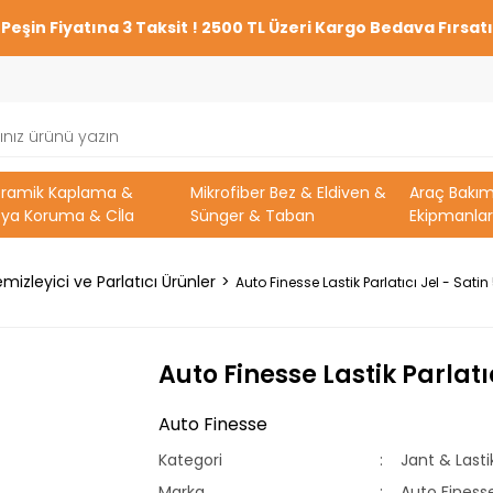
Peşin Fiyatına 3 Taksit ! 2500 TL Üzeri Kargo Bedava Fırsatı
eramik Kaplama &
Mikrofiber Bez & Eldiven &
Araç Bakı
ya Koruma & Cİla
Sünger & Taban
Ekipmanlar
mizleyici ve Parlatıcı Ürünler
Auto Finesse Lastik Parlatıcı Jel - Sati
Auto Finesse Lastik Parlatı
Auto Finesse
Kategori
Jant & Lasti
Marka
Auto Finess