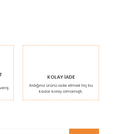
narak tarafımıza iletebilirsiniz.
T
KOLAY İADE
Aldığınız ürünü iade etmek hiç bu
şveriş
kadar kolay olmamıştı.