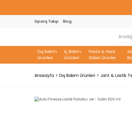
Sipariş Takip
Blog
Dış Bakım
İç Bakım
Pasta & Hare
S
Ürünleri
Ürünleri
Gideri Ürünler
Bo
Anasayfa
Dış Bakım Ürünleri
Jant & Lastik Te