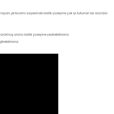
yan, jel kıvamı sayesinde lastik yüzeyine çok iyi tutunan bir üründür.
ülmüş ürünü lastik yüzeyine yedirebilirsiniz.
rebilirsiniz.