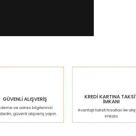
da ve diğer konularda yetersiz gördüğünüz noktaları öneri formunu kulla
Bu ürüne ilk yorumu siz yapın!
or.
Yorum Yaz
KREDİ KARTINA TAKSİ
GÜVENLİ ALIŞVERİŞ
İMKANI
deme ve adres bilgilerinizi
Avantajlı taksit fırsatları ile alı
dedin, güvenli alışveriş yapın.
imkanı