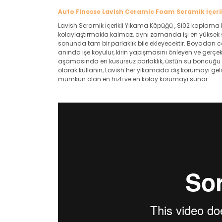
Auto Finesse Lavish Ceramic Foam Seramik İçeri
Lavish Seramik İçerikli Yıkama Köpüğü , Si02 kaplama b
kolaylaştırmakla kalmaz, aynı zamanda işi en yüksek s
sonunda tam bir parlaklık bile ekleyecektir. Boyadan 
anında işe koyulur, kirin yapışmasını önleyen ve gerç
aşamasında en kusursuz parlaklık, üstün su boncuğu v
olarak kullanın, Lavish her yıkamada dış korumayı geliş
mümkün olan en hızlı ve en kolay korumayı sunar.