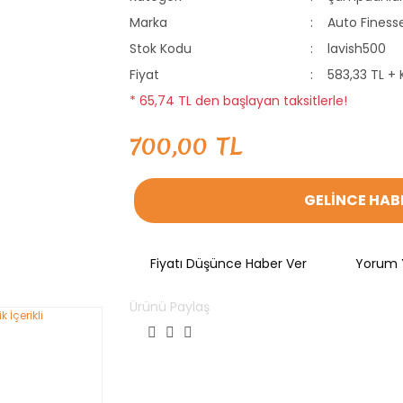
Marka
Auto Finess
Stok Kodu
lavish500
Fiyat
583,33 TL +
* 65,74 TL den başlayan taksitlerle!
700,00 TL
GELİNCE HAB
Fiyatı Düşünce Haber Ver
Yorum 
Ürünü Paylaş