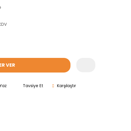
e
 KDV
ER VER
Yaz
Tavsiye Et
Karşılaştır