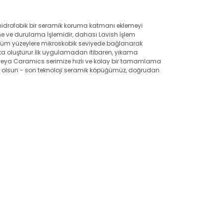
e hidrofobik bir seramik koruma katmanı eklemeyi
e ve durulama İşlemidir, dahası Lavish İşlem
, tüm yüzeylere mikroskobik seviyede bağlanarak
aka oluşturur.İlk uygulamadan itibaren, yıkama
 veya Caramics serimize hızlı ve kolay bir tamamlama
ursa olsun - son teknoloji seramik köpüğümüz, doğrudan