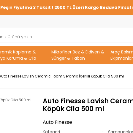
Peşin Fiyatına 3 Taksit ! 2500 TL Üzeri Kargo Bedava Fırsatı
eramik Kaplama &
Mikrofiber Bez & Eldiven &
Araç Bakı
ya Koruma & Cİla
Sünger & Taban
Ekipmanlar
Auto Finesse Lavish Ceramic Foam Seramik İçerikli Köpük Cila 500 ml
Auto Finesse Lavish Ceram
Köpük Cila 500 ml
Auto Finesse
Kategori
Şampuanla