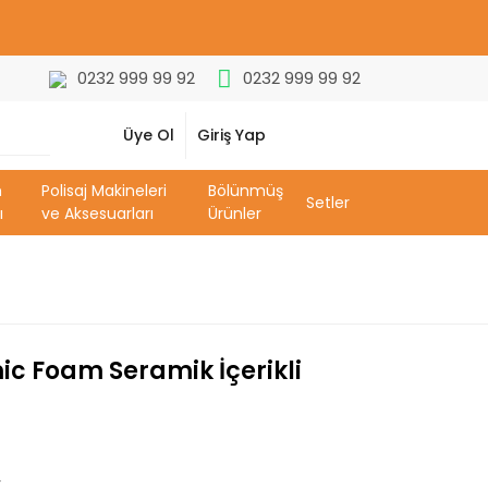
0232 999 99 92
0232 999 99 92
Üye Ol
Giriş Yap
m
Polisaj Makineleri
Bölünmüş
Setler
ı
ve Aksesuarları
Ürünler
ic Foam Seramik İçerikli
r