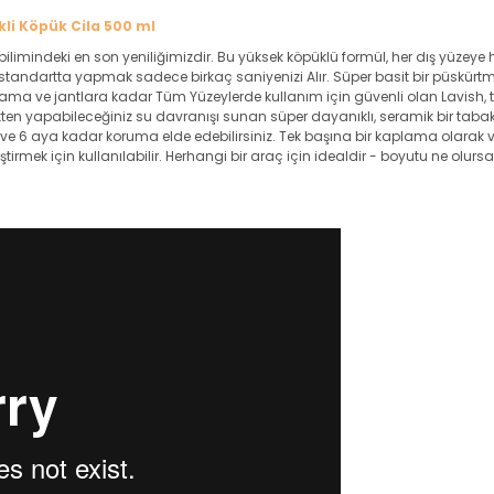
kli Köpük Cila 500 ml
ilimindeki en son yeniliğimizdir. Bu yüksek köpüklü formül, her dış yüzey
tandartta yapmak sadece birkaç saniyenizi Alır. Süper basit bir püskürtm
cama ve jantlara kadar Tüm Yüzeylerde kullanım için güvenli olan Lavish
ekten yapabileceğiniz su davranışı sunan süper dayanıklı, seramik bir tab
e 6 aya kadar koruma elde edebilirsiniz. Tek başına bir kaplama olarak
tirmek için kullanılabilir. Herhangi bir araç için idealdir - boyutu ne ol