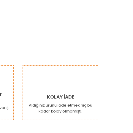
narak tarafımıza iletebilirsiniz.
T
KOLAY İADE
Aldığınız ürünü iade etmek hiç bu
şveriş
kadar kolay olmamıştı.