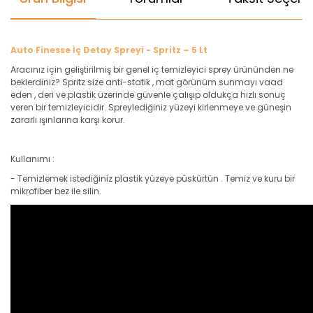
Auto Finesse İç Detay Spreyi - Spritz – 5 Lt
Aracınız için geliştirilmiş bir genel iç temizleyici sprey ürününden ne
beklerdiniz? Spritz size anti-statik , mat görünüm sunmayı vaad
eden , deri ve plastik üzerinde güvenle çalışıp oldukça hızlı sonuç
veren bir temizleyicidir. Spreylediğiniz yüzeyi kirlenmeye ve güneşin
zararlı ışınlarına karşı korur.
Kullanımı :
- Temizlemek istediğiniz plastik yüzeye püskürtün . Temiz ve kuru bir
mikrofiber bez ile silin.