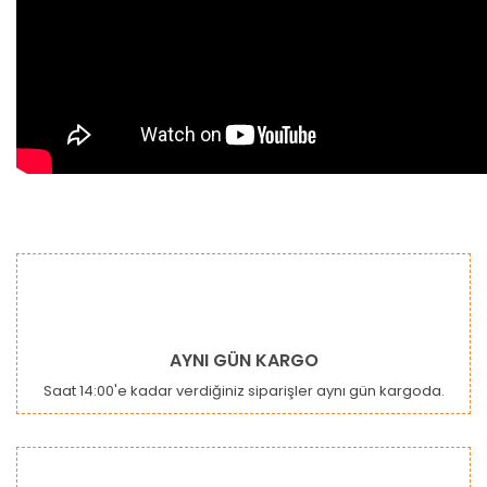
Bu ürünün fiyat bilgisi, resim, ürün açıklamalarında ve diğer
konularda yetersiz gördüğünüz noktaları öneri formunu
Bu ürüne ilk yorumu siz yapın!
kullanarak tarafımıza iletebilirsiniz.
Görüş ve önerileriniz için teşekkür ederiz.
Yorum Yaz
Ürün resmi kalitesiz, bozuk veya görüntülenemiyor.
AYNI GÜN KARGO
Ürün açıklamasında eksik bilgiler bulunuyor.
Saat 14:00'e kadar verdiğiniz siparişler aynı gün kargoda.
Ürün bilgilerinde hatalar bulunuyor.
Ürün fiyatı diğer sitelerden daha pahalı.
Bu ürüne benzer farklı alternatifler olmalı.