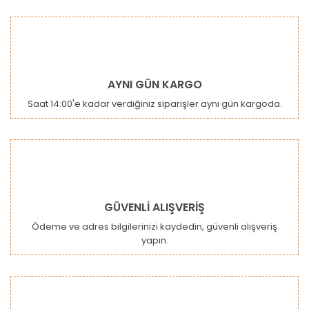
konularda yetersiz gördüğünüz noktaları öneri formunu
Bu ürüne ilk yorumu siz yapın!
kullanarak tarafımıza iletebilirsiniz.
Görüş ve önerileriniz için teşekkür ederiz.
Yorum Yaz
Ürün resmi kalitesiz, bozuk veya görüntülenemiyor.
AYNI GÜN KARGO
Ürün açıklamasında eksik bilgiler bulunuyor.
Saat 14:00'e kadar verdiğiniz siparişler aynı gün kargoda.
Ürün bilgilerinde hatalar bulunuyor.
Ürün fiyatı diğer sitelerden daha pahalı.
Bu ürüne benzer farklı alternatifler olmalı.
GÜVENLİ ALIŞVERİŞ
Ödeme ve adres bilgilerinizi kaydedin, güvenli alışveriş
yapın.
Gönder