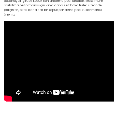
potansiyeli için, bir köpük sonlandırma pedi idealdir. Maksimum
parlatma performansı için veya daha sert boya türleri üzerinde
çalışırken, biraz daha sert bir köpük parlatma pedi kullanmanızı
öneririz.
Bu ürünün fiyat bilgisi, resim, ürün açıklamalarında ve diğer