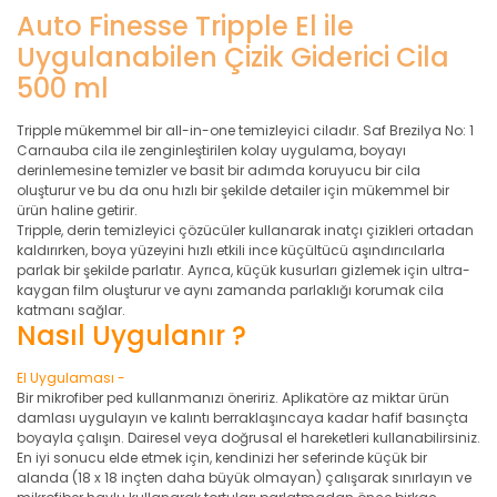
Auto Finesse Tripple El ile
Uygulanabilen Çizik Giderici Cila
500 ml
Tripple mükemmel bir all-in-one temizleyici ciladır. Saf Brezilya No: 1
Carnauba cila ile zenginleştirilen kolay uygulama, boyayı
derinlemesine temizler ve basit bir adımda koruyucu bir cila
oluşturur ve bu da onu hızlı bir şekilde detailer için mükemmel bir
ürün haline getirir.
Tripple, derin temizleyici çözücüler kullanarak inatçı çizikleri ortadan
kaldırırken, boya yüzeyini hızlı etkili ince küçültücü aşındırıcılarla
parlak bir şekilde parlatır. Ayrıca, küçük kusurları gizlemek için ultra-
kaygan film oluşturur ve aynı zamanda parlaklığı korumak cila
katmanı sağlar.
Nasıl Uygulanır ?
El Uygulaması -
Bir mikrofiber ped kullanmanızı öneririz. Aplikatöre az miktar ürün
damlası uygulayın ve kalıntı berraklaşıncaya kadar hafif basınçta
boyayla çalışın. Dairesel veya doğrusal el hareketleri kullanabilirsiniz.
En iyi sonucu elde etmek için, kendinizi her seferinde küçük bir
alanda (18 x 18 inçten daha büyük olmayan) çalışarak sınırlayın ve