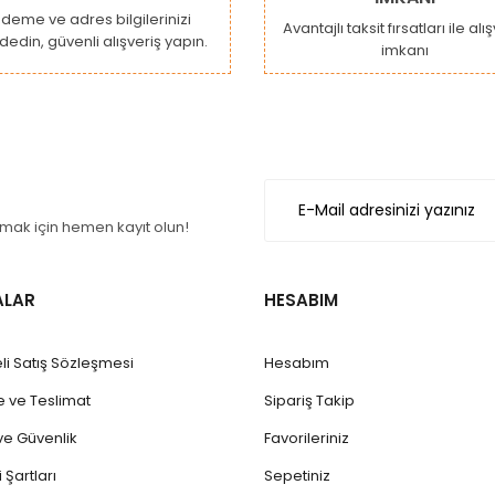
deme ve adres bilgilerinizi
Avantajlı taksit fırsatları ile alı
dedin, güvenli alışveriş yapın.
imkanı
Gönder
ak için hemen kayıt olun!
ALAR
HESABIM
li Satış Sözleşmesi
Hesabım
ve Teslimat
Sipariş Takip
k ve Güvenlik
Favorileriniz
 Şartları
Sepetiniz