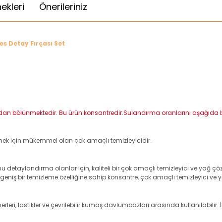
ekleri
Önerileriniz
s Detay Fırçası Set
ndan bölünmektedir. Bu ürün konsantredir.Sulandırma oranlarını aşağıda bu
lemek için mükemmel olan çok amaçlı temizleyicidir.
u detaylandırma olanlar için, kaliteli bir çok amaçlı temizleyici ve yağ 
 geniş bir temizleme özelliğine sahip konsantre, çok amaçlı temizleyici ve y
 kemerleri, lastikler ve çevrilebilir kumaş davlumbazları arasında kullanılabil