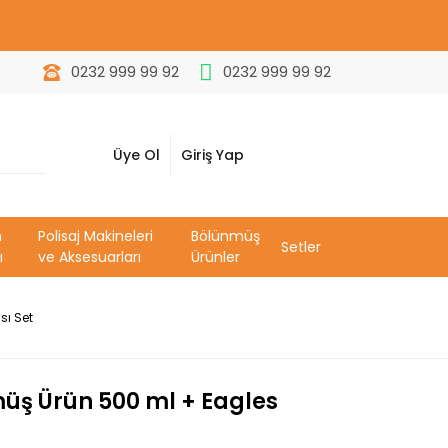
0232 999 99 92
0232 999 99 92
Üye Ol
Giriş Yap
m
Polisaj Makineleri
Bölünmüş
Setler
ı
ve Aksesuarları
Ürünler
sı Set
üş Ürün 500 ml + Eagles