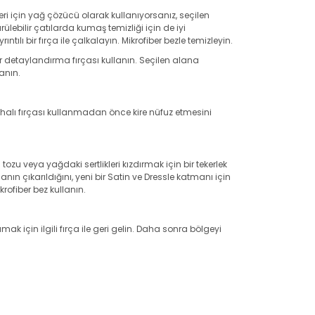
tleri için yağ çözücü olarak kullanıyorsanız, seçilen
ebilir çatılarda kumaş temizliği için de iyi
ılı bir fırça ile çalkalayın. Mikrofiber bezle temizleyin.
ir detaylandırma fırçası kullanın. Seçilen alana
anın.
 halı fırçası kullanmadan önce kire nüfuz etmesini
n tozu veya yağdaki sertlikleri kızdırmak için bir tekerlek
n çıkarıldığını, yeni bir Satin ve Dressle katmanı için
rofiber bez kullanın.
ak için ilgili fırça ile geri gelin. Daha sonra bölgeyi