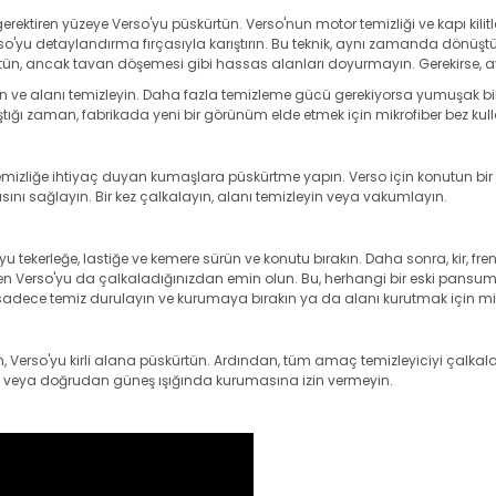
k gerektiren yüzeye Verso'yu püskürtün. Verso'nun motor temizliği ve kapı kili
'yu detaylandırma fırçasıyla karıştırın. Bu teknik, aynı zamanda dönüştürül
kürtün, ancak tavan döşemesi gibi hassas alanları doyurmayın. Gerekirse, ayrınt
ürtün ve alanı temizleyin. Daha fazla temizleme gücü gerekiyorsa yumuşak b
tığı zaman, fabrikada yeni bir görünüm elde etmek için mikrofiber bez kull
temizliğe ihtiyaç duyan kumaşlara püskürtme yapın. Verso için konutun bir
ını sağlayın. Bir kez çalkalayın, alanı temizleyin veya vakumlayın.
rso'yu tekerleğe, lastiğe ve kemere sürün ve konutu bırakın. Daha sonra, kir, fre
en Verso'yu da çalkaladığınızdan emin olun. Bu, herhangi bir eski pansumanı
 sadece temiz durulayın ve kurumaya bırakın ya da alanı kurutmak için mik
çin, Verso'yu kirli alana püskürtün. Ardından, tüm amaç temizleyiciyi çalkalam
rda veya doğrudan güneş ışığında kurumasına izin vermeyin.