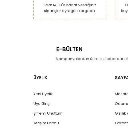
Ürün fiyatı diğer sitelerden daha pahalı.
Saat 14:00'e kadar verdiğiniz
Ö
siparişler aynı gün kargoda.
kay
Bu ürüne benzer farklı alternatifler olmalı.
E-BÜLTEN
Kampanyalardan ücretsiz haberdar olm
ÜYELİK
SAYF
Yeni Üyelik
Mesafe
Üye Girişi
Ödeme 
Şifremi Unuttum
Gizlili
İletişim Formu
Garanti