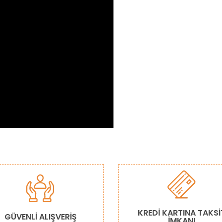
da ve diğer konularda yetersiz gördüğünüz noktaları öneri formunu kulla
Bu ürüne ilk yorumu siz yapın!
or.
Yorum Yaz
KREDİ KARTINA TAKSİ
GÜVENLİ ALIŞVERİŞ
İMKANI