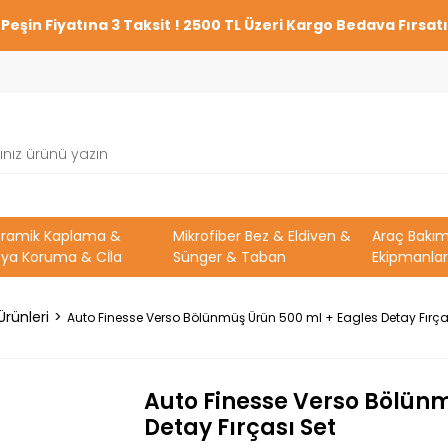
Peşin Fiyatına 3 Taksit ! 2500 TL Üzeri Kargo Bedava Fırsatı
eramik Kaplama &
Mikrofiber Bez & Eldiven &
Araç Bakı
ya Koruma & Cİla
Sünger & Taban
Ekipmanlar
Ürünleri
Auto Finesse Verso Bölünmüş Ürün 500 ml + Eagles Detay Fırça
Auto Finesse Verso Bölünm
Detay Fırçası Set