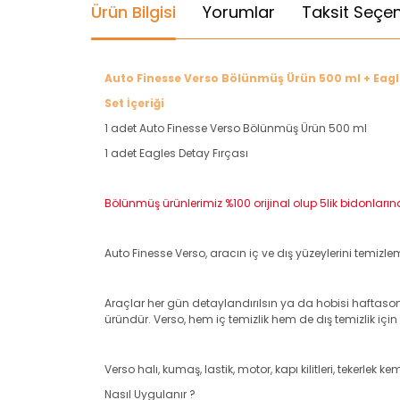
Ürün Bilgisi
Yorumlar
Taksit Seçen
Auto Finesse Verso Bölünmüş Ürün 500 ml + Eagle
Set İçeriği
1 adet Auto Finesse Verso Bölünmüş Ürün 500 ml
1 adet Eagles Detay Fırçası
Bölünmüş ürünlerimiz %100 orijinal olup 5lik bidonları
Auto Finesse Verso, aracın iç ve dış yüzeylerini temiz
Araçlar her gün detaylandırılsın ya da hobisi haftason
üründür. Verso, hem iç temizlik hem de dış temizlik için
Verso halı, kumaş, lastik, motor, kapı kilitleri, tekerlek
Nasıl Uygulanır ?