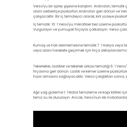
Verso'yu bir sprey şişesine karıştırın. Ardından, temizli
alanı serbestçe püskürtün.Ardından geri dönün ve Verso
çalışacaktır. Bir iç temizleyici olarak, kirli yüzeye püs
İç temizlik: 10: 1 Verso'yu mikrofiber bez üzerine püsk
Vurgulayın ve yumuşak fırçayla çalkalayın. Verso çalış
Kumaş ve halı derinlemesine temizlik:7: 1 Halıya veya 
veya alanı harekete geçirmek için fırça detaylandırmas
Tekerlekler, lastikler ve tekerlek arkası temizliği:5: 1 Ve
fırçasına geri dönün. Lastik ve kemer üzerine püskürtül
hazır olmasını sağlayacaktır. Verso çalıştıktan sonra,
Ağır yağ giderme:1: 1 Motor temizleme ve kapı kilitleri i
temiz su ile durulayın. Ancak, Verso'nun ılık motorla