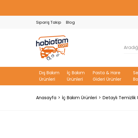
Sipariş Takip
Blog
Dış Bakım
İç Bakım
Pasta & Hare
S
Ürünleri
Ürünleri
Gideri Ürünler
Bo
Anasayfa
İç Bakım Ürünleri
Detaylı Temizlik 