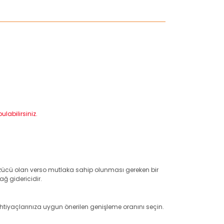
labilirsiniz.
çözücü olan verso mutlaka sahip olunması gereken bir
ağ gidericidir.
ir. İhtiyaçlarınıza uygun önerilen genişleme oranını seçin.