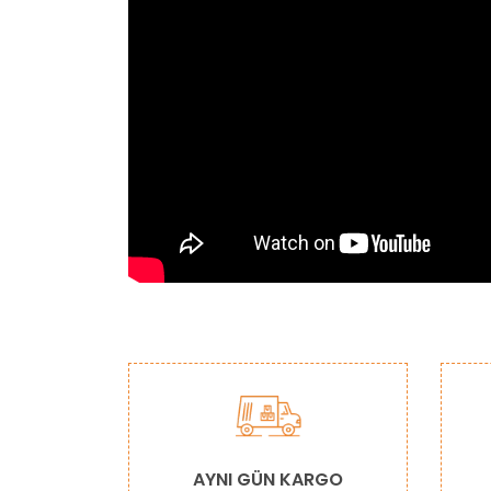
Bu ürünün fiyat bilgisi, resim, ürün açıklamaların
Görüş ve önerileriniz için teşekkür ederiz.
Ürün resmi kalitesiz, bozuk veya görüntülenemiy
Ürün açıklamasında eksik bilgiler bulunuyor.
Ürün bilgilerinde hatalar bulunuyor.
AYNI GÜN KARGO