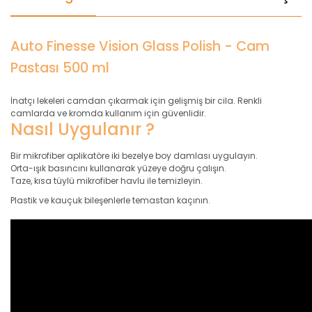
Auto Finesse Vision Glass Polish - Cam
Pastası 500 ml
İnatçı lekeleri camdan çıkarmak için gelişmiş bir cila. Renkli
camlarda ve kromda kullanım için güvenlidir.
Nasıl Uygulanır ?
Bir mikrofiber aplikatöre iki bezelye boy damlası uygulayın.
Orta-ışık basıncını kullanarak yüzeye doğru çalışın.
Taze, kısa tüylü mikrofiber havlu ile temizleyin.
Plastik ve kauçuk bileşenlerle temastan kaçının.