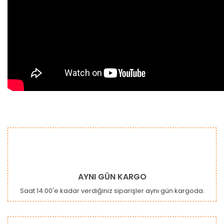
Bu ürünün fiyat bilgisi, resim, ürün açıklamalarında ve diğer
konularda yetersiz gördüğünüz noktaları öneri formunu
Bu ürüne ilk yorumu siz yapın!
kullanarak tarafımıza iletebilirsiniz.
Görüş ve önerileriniz için teşekkür ederiz.
Yorum Yaz
Ürün resmi kalitesiz, bozuk veya görüntülenemiyor.
AYNI GÜN KARGO
Ürün açıklamasında eksik bilgiler bulunuyor.
Saat 14:00'e kadar verdiğiniz siparişler aynı gün kargoda.
Ürün bilgilerinde hatalar bulunuyor.
Ürün fiyatı diğer sitelerden daha pahalı.
Bu ürüne benzer farklı alternatifler olmalı.