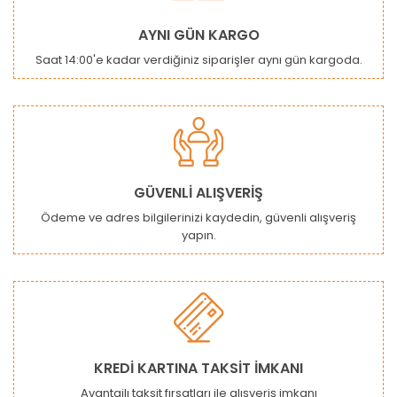
Yorum Yaz
Ürün resmi kalitesiz, bozuk veya görüntülenemiyor.
AYNI GÜN KARGO
Ürün açıklamasında eksik bilgiler bulunuyor.
Saat 14:00'e kadar verdiğiniz siparişler aynı gün kargoda.
Ürün bilgilerinde hatalar bulunuyor.
Ürün fiyatı diğer sitelerden daha pahalı.
Bu ürüne benzer farklı alternatifler olmalı.
GÜVENLİ ALIŞVERİŞ
Ödeme ve adres bilgilerinizi kaydedin, güvenli alışveriş
yapın.
Gönder
KREDİ KARTINA TAKSİT İMKANI
Avantajlı taksit fırsatları ile alışveriş imkanı