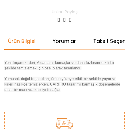
Ürünü Paylaş
Ürün Bilgisi
Yorumlar
Taksit Seçenek
Yeni fırçamız, deri, Alcantara, kumaşlar ve daha fazlasını etkili bir
şekilde temizlemek için özel olarak tasarlandı.
Yumuşak doğal fırça kılları, ürünü yüzeye etkili bir şekilde yayar ve
kirleri nazikçe temizlerken, CARPRO tasarımı karmaşık döşemelerde
rahat bir manevra kabiliyeti sağlar
Bu ürünün fiyat bilgisi, resim, ürün açıklamalarında ve diğer
konularda yetersiz gördüğünüz noktaları öneri formunu
Bu ürüne ilk yorumu siz yapın!
kullanarak tarafımıza iletebilirsiniz.
Görüş ve önerileriniz için teşekkür ederiz.