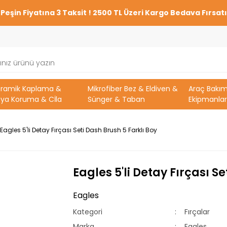
Peşin Fiyatına 3 Taksit ! 2500 TL Üzeri Kargo Bedava Fırsatı
eramik Kaplama &
Mikrofiber Bez & Eldiven &
Araç Bakı
ya Koruma & Cİla
Sünger & Taban
Ekipmanlar
Eagles 5'li Detay Fırçası Seti Dash Brush 5 Farklı Boy
Eagles 5'li Detay Fırçası S
Eagles
Kategori
Fırçalar
Marka
Eagles