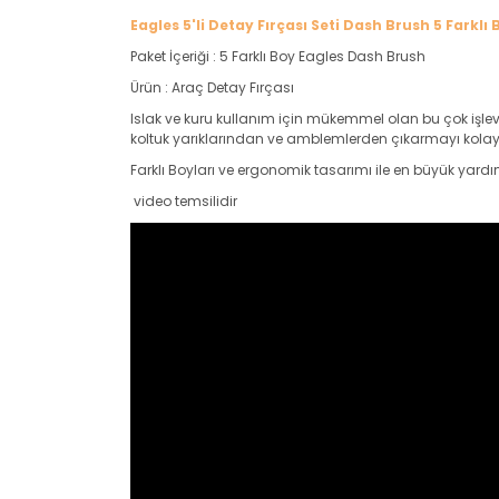
Eagles 5'li Detay Fırçası Seti Dash Brush 5 Farklı 
Paket İçeriği : 5 Farklı Boy Eagles Dash Brush
Ürün : Araç Detay Fırçası
Islak ve kuru kullanım için mükemmel olan bu çok işlevli 
koltuk yarıklarından ve amblemlerden çıkarmayı kolayla
Farklı Boyları ve ergonomik tasarımı ile en büyük yardım
video temsilidir