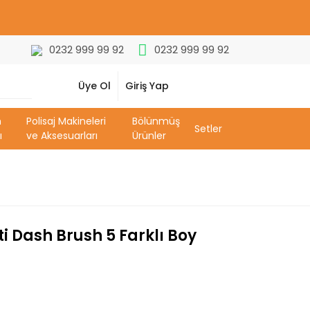
0232 999 99 92
0232 999 99 92
Üye Ol
Giriş Yap
m
Polisaj Makineleri
Bölünmüş
Setler
ı
ve Aksesuarları
Ürünler
eti Dash Brush 5 Farklı Boy