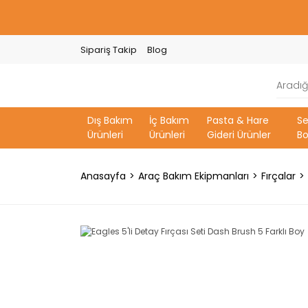
Sipariş Takip
Blog
Dış Bakım
İç Bakım
Pasta & Hare
S
Ürünleri
Ürünleri
Gideri Ürünler
Bo
Anasayfa
Araç Bakım Ekipmanları
Fırçalar