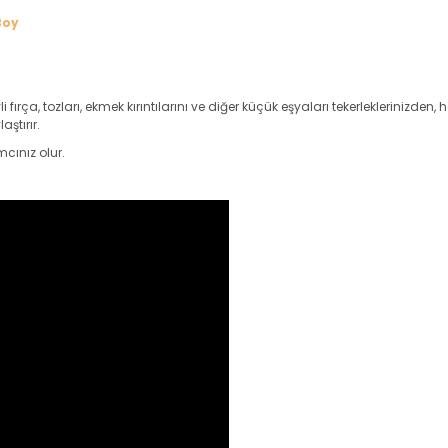
Boy
fırça, tozları, ekmek kırıntılarını ve diğer küçük eşyaları tekerleklerinizden,
ştırır.
cınız olur.