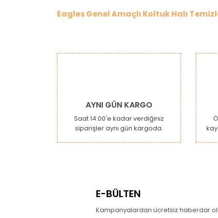
Eagles Genel Amaçlı Koltuk Halı Temizl
Bu ürünün fiyat bilgisi, resim, ürün açıklamaların
Görüş ve önerileriniz için teşekkür ederiz.
Ürün resmi kalitesiz, bozuk veya görüntülenemiy
Ürün açıklamasında eksik bilgiler bulunuyor.
Ürün bilgilerinde hatalar bulunuyor.
AYNI GÜN KARGO
Ürün fiyatı diğer sitelerden daha pahalı.
Saat 14:00'e kadar verdiğiniz
Ö
siparişler aynı gün kargoda.
kay
Bu ürüne benzer farklı alternatifler olmalı.
E-BÜLTEN
Kampanyalardan ücretsiz haberdar olm