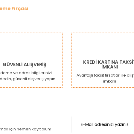
eme Fırçası
da ve diğer konularda yetersiz gördüğünüz noktaları öneri formunu kulla
Bu ürüne ilk yorumu siz yapın!
or.
Yorum Yaz
KREDİ KARTINA TAKSİ
GÜVENLİ ALIŞVERİŞ
İMKANI
deme ve adres bilgilerinizi
Avantajlı taksit fırsatları ile alı
dedin, güvenli alışveriş yapın.
imkanı
Gönder
ak için hemen kayıt olun!