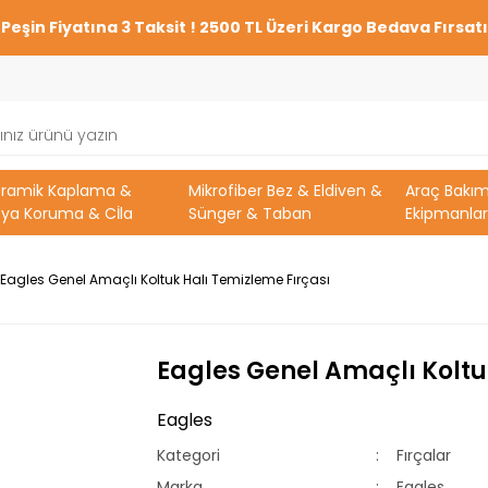
Peşin Fiyatına 3 Taksit ! 2500 TL Üzeri Kargo Bedava Fırsatı
eramik Kaplama &
Mikrofiber Bez & Eldiven &
Araç Bakı
ya Koruma & Cİla
Sünger & Taban
Ekipmanlar
Eagles Genel Amaçlı Koltuk Halı Temizleme Fırçası
Eagles Genel Amaçlı Koltu
Eagles
Kategori
Fırçalar
Marka
Eagles