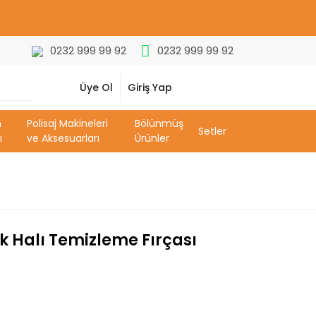
0232 999 99 92
0232 999 99 92
Üye Ol
Giriş Yap
m
Polisaj Makineleri
Bölünmüş
Setler
ı
ve Aksesuarları
Ürünler
k Halı Temizleme Fırçası