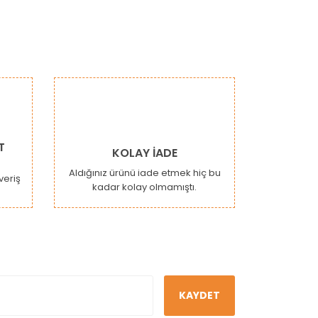
narak tarafımıza iletebilirsiniz.
T
KOLAY İADE
Aldığınız ürünü iade etmek hiç bu
şveriş
kadar kolay olmamıştı.
KAYDET