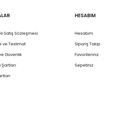
ALAR
HESABIM
li Satış Sözleşmesi
Hesabım
ve Teslimat
Sipariş Takip
k ve Güvenlik
Favorileriniz
 Şartları
Sepetiniz
rtları