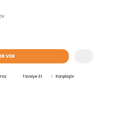
KDV
ER VER
Yaz
Tavsiye Et
Karşılaştır