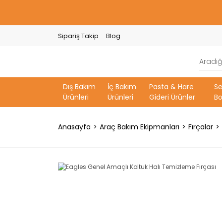
Sipariş Takip
Blog
Dış Bakım
İç Bakım
Pasta & Hare
S
Ürünleri
Ürünleri
Gideri Ürünler
Bo
Anasayfa
Araç Bakım Ekipmanları
Fırçalar