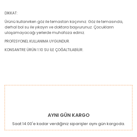
DİKKAT:
Ürünü kullanırken göz ile temastan kaçınınız. Göz ile temasında,
derhal bol su ile yıkayın ve doktora başvurunuz. Çocukların
ulaşamayacağı yerlerde muhafaza ediniz.
PROFESYONEL KULLANIMA UYGUNDUR.
KONSANTRE ÜRÜN 1:10 SU İLE ÇOĞALTILABİLİR.
Bu ürünün fiyat bilgisi, resim, ürün açıklamalarında ve diğer
konularda yetersiz gördüğünüz noktaları öneri formunu
Bu ürüne ilk yorumu siz yapın!
kullanarak tarafımıza iletebilirsiniz.
Görüş ve önerileriniz için teşekkür ederiz.
Yorum Yaz
Ürün resmi kalitesiz, bozuk veya görüntülenemiyor.
AYNI GÜN KARGO
Ürün açıklamasında eksik bilgiler bulunuyor.
Saat 14:00'e kadar verdiğiniz siparişler aynı gün kargoda.
Ürün bilgilerinde hatalar bulunuyor.
Ürün fiyatı diğer sitelerden daha pahalı.