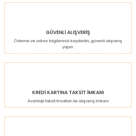
Bu ürüne benzer farklı alternatifler olmalı.
GÜVENLİ ALIŞVERİŞ
Ödeme ve adres bilgilerinizi kaydedin, güvenli alışveriş
yapın.
Gönder
KREDİ KARTINA TAKSİT İMKANI
Avantajlı taksit fırsatları ile alışveriş imkanı