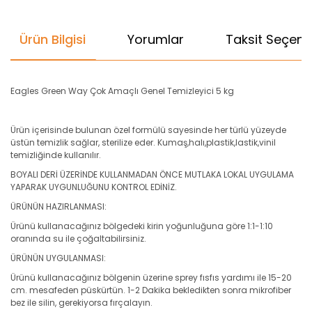
Ürün Bilgisi
Yorumlar
Taksit Seçenek
Eagles Green Way Çok Amaçlı Genel Temizleyici 5 kg
Ürün içerisinde bulunan özel formülü sayesinde her türlü yüzeyde
üstün temizlik sağlar, sterilize eder. Kumaş,halı,plastik,lastik,vinil
temizliğinde kullanılır.
BOYALI DERİ ÜZERİNDE KULLANMADAN ÖNCE MUTLAKA LOKAL UYGULAMA
YAPARAK UYGUNLUĞUNU KONTROL EDİNİZ.
ÜRÜNÜN HAZIRLANMASI:
Ürünü kullanacağınız bölgedeki kirin yoğunluğuna göre 1:1-1:10
oranında su ile çoğaltabilirsiniz.
ÜRÜNÜN UYGULANMASI:
Ürünü kullanacağınız bölgenin üzerine sprey fısfıs yardımı ile 15-20
cm. mesafeden püskürtün. 1-2 Dakika bekledikten sonra mikrofiber
bez ile silin, gerekiyorsa fırçalayın.