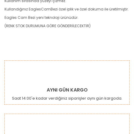
Kullanım sırasında yüzeyi çizmez.
Kullandığınız EaglesCamBezi özel iplik ve özel dokuma ile üretilmiştir.
Eagles Cam Bezi yeni teknoloji ürünüdür.
(RENK STOK DURUMUNA GÖRE GÖNDERİİLECEKTİR)
Bu ürünün fiyat bilgisi, resim, ürün açıklamalarında ve diğer
konularda yetersiz gördüğünüz noktaları öneri formunu
Bu ürüne ilk yorumu siz yapın!
kullanarak tarafımıza iletebilirsiniz.
Görüş ve önerileriniz için teşekkür ederiz.
Yorum Yaz
Ürün resmi kalitesiz, bozuk veya görüntülenemiyor.
AYNI GÜN KARGO
Ürün açıklamasında eksik bilgiler bulunuyor.
Saat 14:00'e kadar verdiğiniz siparişler aynı gün kargoda.
Ürün bilgilerinde hatalar bulunuyor.
Ürün fiyatı diğer sitelerden daha pahalı.
Bu ürüne benzer farklı alternatifler olmalı.