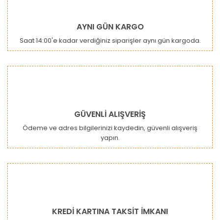
Yorum Yaz
Ürün resmi kalitesiz, bozuk veya görüntülenemiyor.
AYNI GÜN KARGO
Ürün açıklamasında eksik bilgiler bulunuyor.
Saat 14:00'e kadar verdiğiniz siparişler aynı gün kargoda.
Ürün bilgilerinde hatalar bulunuyor.
Ürün fiyatı diğer sitelerden daha pahalı.
Bu ürüne benzer farklı alternatifler olmalı.
GÜVENLİ ALIŞVERİŞ
Ödeme ve adres bilgilerinizi kaydedin, güvenli alışveriş
yapın.
Gönder
KREDİ KARTINA TAKSİT İMKANI