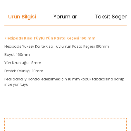
Ürün Bilgisi
Yorumlar
Taksit Seçenek
Flexipads Kısa Tüylü Yün Pasta Keçesi 160 mm
Flexipads Yüksek Kalite Kısa Tüylü Yün Pasta Keçesi 160mm
Boyut: 160mm
Yün Uzunluğu : 8mm
Destek Kalınlığı: 10mm
Pedi daha iyi kontrol edebilmek için 10 mm köpük tabakasına sahip
ince yün tüyü
Bu ürünün fiyat bilgisi, resim, ürün açıklamalarında ve diğer
konularda yetersiz gördüğünüz noktaları öneri formunu
Bu ürüne ilk yorumu siz yapın!
kullanarak tarafımıza iletebilirsiniz.
Görüş ve önerileriniz için teşekkür ederiz.