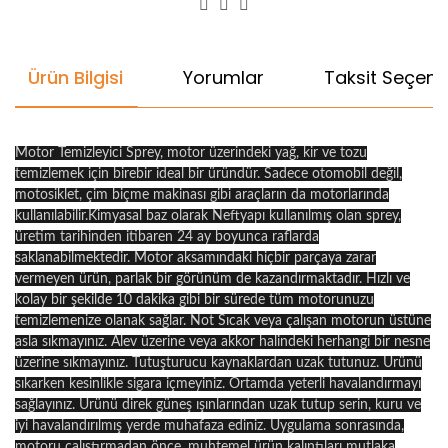
Ürün Bilgisi
Yorumlar
Taksit Seçenek
Motor Temizleyici Sprey, motor üzerindeki yağ, kir ve tozu
temizlemek için birebir ideal bir üründür. Sadece otomobil değil,
motosiklet, çim biçme makinası gibi araçların da motorlarında
kullanılabilir.Kimyasal baz olarak Neftyapı kullanılmış olan sprey,
üretim tarihinden itibaren 24 ay boyunca raflarda
saklanabilmektedir. Motor aksamındaki hiçbir parçaya zarar
vermeyen ürün, parlak bir görünüm de kazandırmaktadır. Hızlı ve
kolay bir şekilde 10 dakika gibi bir sürede tüm motorunuzu
temizlemenize olanak sağlar. Not Sıcak veya çalışan motorun üstüne
asla sıkmayınız. Alev üzerine veya akkor halindeki herhangi bir nesne
üzerine sıkmayınız. Tutuşturucu kaynaklardan uzak tutunuz. Ürünü
sıkarken kesinlikle sigara içmeyiniz. Ortamda yeterli havalandırmayı
sağlayınız. Ürünü direk güneş ışınlarından uzak tutup serin, kuru ve
iyi havalandırılmış yerde muhafaza ediniz. Uygulama sonrasında,
motoru çalıştırmadan önce, muhtemel ürün kalıntıları mutlaka