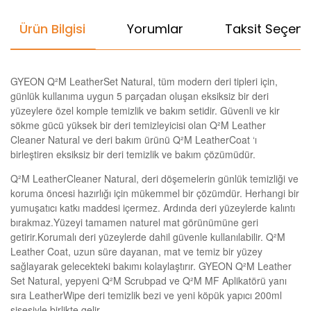
Ürün Bilgisi
Yorumlar
Taksit Seçenek
GYEON Q²M LeatherSet Natural, tüm modern deri tipleri için,
günlük kullanıma uygun 5 parçadan oluşan eksiksiz bir deri
yüzeylere özel komple temizlik ve bakım setidir. Güvenli ve kir
sökme gücü yüksek bir deri temizleyicisi olan Q²M Leather
Cleaner Natural ve deri bakım ürünü Q²M LeatherCoat ‘ı
birleştiren eksiksiz bir deri temizlik ve bakım çözümüdür.
Q²M LeatherCleaner Natural, deri döşemelerin günlük temizliği ve
koruma öncesi hazırlığı için mükemmel bir çözümdür. Herhangi bir
yumuşatıcı katkı maddesi içermez. Ardında deri yüzeylerde kalıntı
bırakmaz.Yüzeyi tamamen naturel mat görünümüne geri
getirir.Korumalı deri yüzeylerde dahil güvenle kullanılabilir. Q²M
Leather Coat, uzun süre dayanan, mat ve temiz bir yüzey
sağlayarak gelecekteki bakımı kolaylaştırır. GYEON Q²M Leather
Set Natural, yepyeni Q²M Scrubpad ve Q²M MF Aplikatörü yanı
sıra LeatherWipe deri temizlik bezi ve yeni köpük yapıcı 200ml
şişesiyle birlikte gelir.