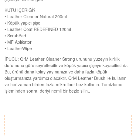
KUTU İÇERİĞİ?
• Leather Cleaner Natural 200ml
• Köpük yapıcı şişe
• Leather Coat REDEFINED 120ml
• ScrubPad
• MF Aplikatör
• LeatherWipe
İPUCU: Q²M Leather Cleaner Strong ürününü yüzeyin kirlilik
durumuna göre seyreltebilir ve köpük yapıcı şişeye koyabilirsiniz.
Bu, ürünü daha kolay yaymanıza ve daha fazla köpük
oluşturmanıza yardımcı olacaktır. Q²M Leather Brush ile kullanın
ve her zaman birden fazla mikrofiber bez kullanın. Temizleme
işleminden sonra, deriyi nemli bir bezle silin.
.
Bu ürünün fiyat bilgisi, resim, ürün açıklamalarında ve diğer
konularda yetersiz gördüğünüz noktaları öneri formunu
Bu ürüne ilk yorumu siz yapın!
kullanarak tarafımıza iletebilirsiniz.
Görüş ve önerileriniz için teşekkür ederiz.
Yorum Yaz