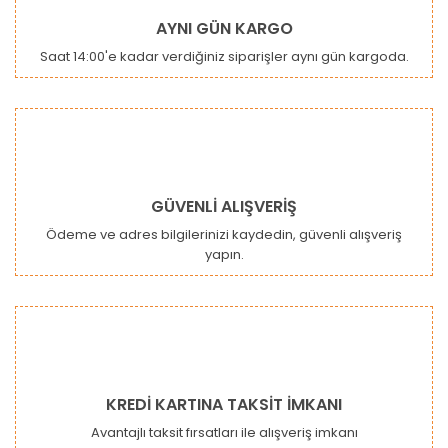
Ürün resmi kalitesiz, bozuk veya görüntülenemiyor.
AYNI GÜN KARGO
Ürün açıklamasında eksik bilgiler bulunuyor.
Saat 14:00'e kadar verdiğiniz siparişler aynı gün kargoda.
Ürün bilgilerinde hatalar bulunuyor.
Ürün fiyatı diğer sitelerden daha pahalı.
Bu ürüne benzer farklı alternatifler olmalı.
GÜVENLİ ALIŞVERİŞ
Ödeme ve adres bilgilerinizi kaydedin, güvenli alışveriş
yapın.
Gönder
KREDİ KARTINA TAKSİT İMKANI
Avantajlı taksit fırsatları ile alışveriş imkanı