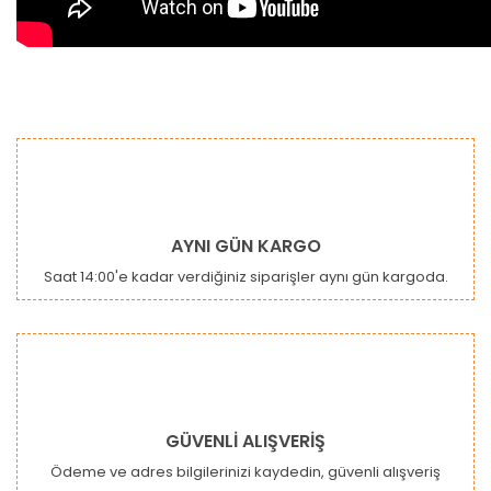
Bu ürünün fiyat bilgisi, resim, ürün açıklamalarında ve diğer
konularda yetersiz gördüğünüz noktaları öneri formunu
Bu ürüne ilk yorumu siz yapın!
kullanarak tarafımıza iletebilirsiniz.
Görüş ve önerileriniz için teşekkür ederiz.
Yorum Yaz
Ürün resmi kalitesiz, bozuk veya görüntülenemiyor.
AYNI GÜN KARGO
Ürün açıklamasında eksik bilgiler bulunuyor.
Saat 14:00'e kadar verdiğiniz siparişler aynı gün kargoda.
Ürün bilgilerinde hatalar bulunuyor.
Ürün fiyatı diğer sitelerden daha pahalı.
Bu ürüne benzer farklı alternatifler olmalı.
GÜVENLİ ALIŞVERİŞ
Ödeme ve adres bilgilerinizi kaydedin, güvenli alışveriş