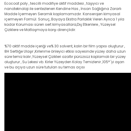
Ecocoat poly , tescilli modifiye aktif maddesi , taşıyıcı ve
nanoteknoloji ile sentezlenen Kendine Has , İnsan Sağlığına Zararlı
Madde İçermeyen Seramik kaplamamızdır. Kanserojen kimyasal
içermeyen Formül. Sonuç, Boyaya Ekstra Parlaklık Veren Ayrıca 1 yıla
kadar Koruması süren sert kimyasallara,Dış Etkenlere , Yüzeysel
Çiziklere ve Matlaşmaya karşı dirençlidir.
%70 aktif madde içeriği ve% 30 solvent, kalın bir film yapısı oluşturur ,
8H Sertliğe Ulaşır ,Kirlenme önleyici etkisi sayesinde yüzey daha uzun
süre temiz kalır ,Yüzeysel Çizikleri azaltır pürüzsüz kaplamalı bir yüzey
oluşturur , Su Lekesi vb. Kirler Yüzeyden Kolay Temizlenir ,105° 'yi aşan
ve bu açıya uzun süre tutulan su temas açısı