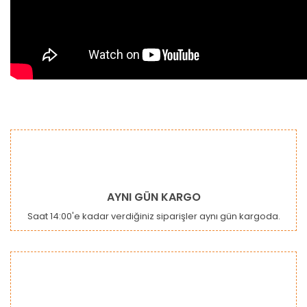
Bu ürünün fiyat bilgisi, resim, ürün açıklamalarında ve diğer
konularda yetersiz gördüğünüz noktaları öneri formunu
Bu ürüne ilk yorumu siz yapın!
kullanarak tarafımıza iletebilirsiniz.
Görüş ve önerileriniz için teşekkür ederiz.
Yorum Yaz
Ürün resmi kalitesiz, bozuk veya görüntülenemiyor.
AYNI GÜN KARGO
Ürün açıklamasında eksik bilgiler bulunuyor.
Saat 14:00'e kadar verdiğiniz siparişler aynı gün kargoda.
Ürün bilgilerinde hatalar bulunuyor.
Ürün fiyatı diğer sitelerden daha pahalı.
Bu ürüne benzer farklı alternatifler olmalı.