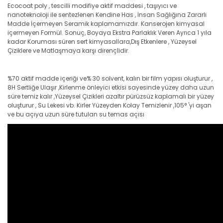
Ecocoat poly , tescilli modifiye aktif maddesi , taşıyıcı ve
nanoteknoloji ile sentezlenen Kendine Has , İnsan Sağlığına Zararlı
Madde İçermeyen Seramik kaplamamızdır. Kanserojen kimyasal
içermeyen Formül. Sonuç, Boyaya Ekstra Parlaklık Veren Ayrıca 1 yıla
kadar Koruması süren sert kimyasallara,Dış Etkenlere , Yüzeysel
Çiziklere ve Matlaşmaya karşı dirençlidir.
%70 aktif madde içeriği ve% 30 solvent, kalın bir film yapısı oluşturur ,
8H Sertliğe Ulaşır ,Kirlenme önleyici etkisi sayesinde yüzey daha uzun
süre temiz kalır ,Yüzeysel Çizikleri azaltır pürüzsüz kaplamalı bir yüzey
oluşturur , Su Lekesi vb. Kirler Yüzeyden Kolay Temizlenir ,105° 'yi aşan
ve bu açıya uzun süre tutulan su temas açısı