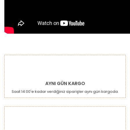
Bu ürünün fiyat bilgisi, resim, ürün açıklamalarında ve diğer
konularda yetersiz gördüğünüz noktaları öneri formunu
Bu ürüne ilk yorumu siz yapın!
kullanarak tarafımıza iletebilirsiniz.
Görüş ve önerileriniz için teşekkür ederiz.
Yorum Yaz
Ürün resmi kalitesiz, bozuk veya görüntülenemiyor.
AYNI GÜN KARGO
Ürün açıklamasında eksik bilgiler bulunuyor.
Saat 14:00'e kadar verdiğiniz siparişler aynı gün kargoda.
Ürün bilgilerinde hatalar bulunuyor.
Ürün fiyatı diğer sitelerden daha pahalı.
Bu ürüne benzer farklı alternatifler olmalı.