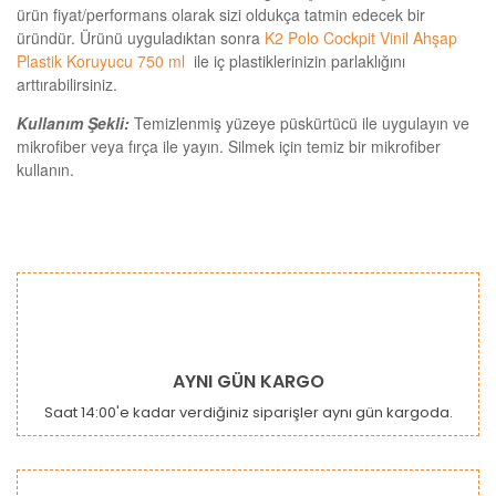
ürün fiyat/performans olarak sizi oldukça tatmin edecek bir
üründür. Ürünü uyguladıktan sonra
K2 Polo Cockpit Vinil Ahşap
Plastik Koruyucu 750 ml
ile iç plastiklerinizin parlaklığını
arttırabilirsiniz.
Kullanım Şekli:
Temizlenmiş yüzeye püskürtücü ile uygulayın ve
mikrofiber veya fırça ile yayın. Silmek için temiz bir mikrofiber
kullanın.
Bu ürünün fiyat bilgisi, resim, ürün açıklamalarında ve diğer
konularda yetersiz gördüğünüz noktaları öneri formunu
Bu ürüne ilk yorumu siz yapın!
kullanarak tarafımıza iletebilirsiniz.
Görüş ve önerileriniz için teşekkür ederiz.
Yorum Yaz
Ürün resmi kalitesiz, bozuk veya görüntülenemiyor.
AYNI GÜN KARGO
Ürün açıklamasında eksik bilgiler bulunuyor.
Saat 14:00'e kadar verdiğiniz siparişler aynı gün kargoda.
Ürün bilgilerinde hatalar bulunuyor.
Ürün fiyatı diğer sitelerden daha pahalı.
Bu ürüne benzer farklı alternatifler olmalı.