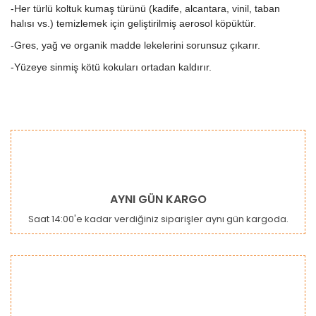
-Her türlü koltuk kumaş türünü (kadife, alcantara, vinil, taban
halısı vs.) temizlemek için geliştirilmiş aerosol köpüktür.
-Gres, yağ ve organik madde lekelerini sorunsuz çıkarır.
-Yüzeye sinmiş kötü kokuları ortadan kaldırır.
Bu ürünün fiyat bilgisi, resim, ürün açıklamalarında ve diğer
konularda yetersiz gördüğünüz noktaları öneri formunu
Bu ürüne ilk yorumu siz yapın!
kullanarak tarafımıza iletebilirsiniz.
Görüş ve önerileriniz için teşekkür ederiz.
Yorum Yaz
Ürün resmi kalitesiz, bozuk veya görüntülenemiyor.
AYNI GÜN KARGO
Ürün açıklamasında eksik bilgiler bulunuyor.
Saat 14:00'e kadar verdiğiniz siparişler aynı gün kargoda.
Ürün bilgilerinde hatalar bulunuyor.
Ürün fiyatı diğer sitelerden daha pahalı.
Bu ürüne benzer farklı alternatifler olmalı.