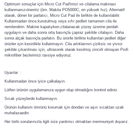
Optimum sonuçlar için Micro Cut Pad'imizi ve cilalama makinası
kullanmanızıöneririz (örn. Makita PO5000C, en yüksek hız). Alternatif
olarak, döner bir parlatıcı, Micro Cut Pad ile birlikte de kullanılabilir.
Kullanmadan önce,kurutulmuş veya sıfır pedleri tamamen cila ile
nemlendirin. Makine kapalıyken,cilalanacak yüzey üzerine perdah
uygulayın ve daha sonra orta basınçla çapraz şekilde cilalayın. Daha
sonra alçak basınçla parlatın. Bu ürünle birlikte kullanılan pedleri diğer
ürünler için kesinlikle kullanmayın. Cila artıklarının çiziksiz ve yivsiz
şekilde çıkarılması için, ultrasonik olarak kesilmiş zincirli olmayan Profi
mikrofiber bezlerimizi tavsiye ediyoruz.
Uyarılar :
Kullanmadan önce iyice çalkalayın.
Lütfen ürünün uygulamanıza uygun olup olmadığını kontrol ediniz.
Sıcak yüzeylerde kullanmayın.
Ürünün kullanım ömrünü korumak için dondan ve aşırı sıcaktan uzak
muhafazaedin.
Her türlü sorularınızla ilgili size yardımcı olmaktan memnuniyet duyarız.