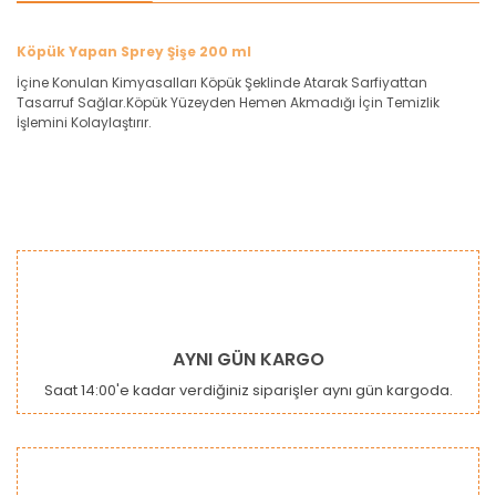
Köpük Yapan Sprey Şişe 200 ml
İçine Konulan Kimyasalları Köpük Şeklinde Atarak Sarfiyattan
Tasarruf Sağlar.Köpük Yüzeyden Hemen Akmadığı İçin Temizlik
İşlemini Kolaylaştırır.
Bu ürünün fiyat bilgisi, resim, ürün açıklamalarında ve diğer
konularda yetersiz gördüğünüz noktaları öneri formunu
Bu ürüne ilk yorumu siz yapın!
kullanarak tarafımıza iletebilirsiniz.
Görüş ve önerileriniz için teşekkür ederiz.
Yorum Yaz
Ürün resmi kalitesiz, bozuk veya görüntülenemiyor.
AYNI GÜN KARGO
Ürün açıklamasında eksik bilgiler bulunuyor.
Saat 14:00'e kadar verdiğiniz siparişler aynı gün kargoda.
Ürün bilgilerinde hatalar bulunuyor.
Ürün fiyatı diğer sitelerden daha pahalı.
Bu ürüne benzer farklı alternatifler olmalı.