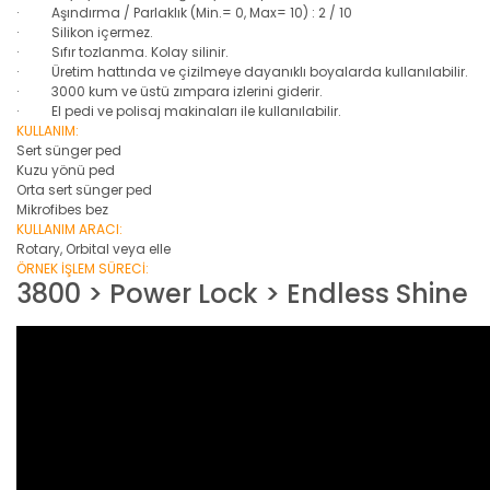
· Aşındırma / Parlaklık (Min.= 0, Max= 10) : 2 / 10
· Silikon içermez.
· Sıfır tozlanma. Kolay silinir.
· Üretim hattında ve çizilmeye dayanıklı boyalarda kullanılabilir.
· 3000 kum ve üstü zımpara izlerini giderir.
· El pedi ve polisaj makinaları ile kullanılabilir.
KULLANIM:
Sert sünger ped
Kuzu yönü ped
Orta sert sünger ped
Mikrofibes bez
KULLANIM ARACI:
Rotary, Orbital veya elle
ÖRNEK İŞLEM SÜRECİ:
3800 > Power Lock > Endless Shine