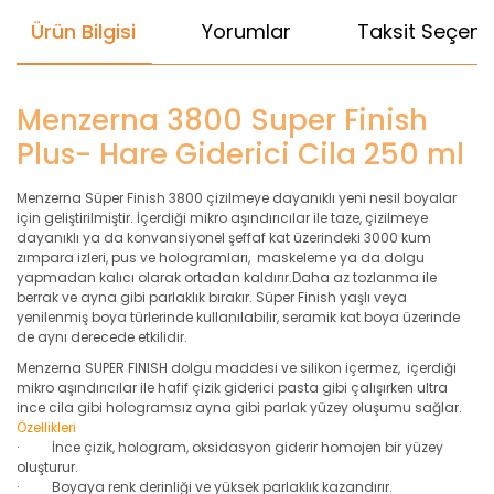
Ürün Bilgisi
Yorumlar
Taksit Seçenek
Menzerna 3800 Super Finish
Plus- Hare Giderici Cila 250 ml
Menzerna Süper Finish 3800 çizilmeye dayanıklı yeni nesil boyalar
için geliştirilmiştir. İçerdiği mikro aşındırıcılar ile taze, çizilmeye
dayanıklı ya da konvansiyonel şeffaf kat üzerindeki 3000 kum
zımpara izleri, pus ve hologramları, maskeleme ya da dolgu
yapmadan kalıcı olarak ortadan kaldırır.Daha az tozlanma ile
berrak ve ayna gibi parlaklık bırakır. Süper Finish yaşlı veya
yenilenmiş boya türlerinde kullanılabilir, seramik kat boya üzerinde
de aynı derecede etkilidir.
Menzerna SUPER FINISH dolgu maddesi ve silikon içermez, içerdiği
mikro aşındırıcılar ile hafif çizik giderici pasta gibi çalışırken ultra
ince cila gibi hologramsız ayna gibi parlak yüzey oluşumu sağlar.
Özellikleri
· İnce çizik, hologram, oksidasyon giderir homojen bir yüzey
oluşturur.
· Boyaya renk derinliği ve yüksek parlaklık kazandırır.