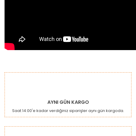
Bu ürünün fiyat bilgisi, resim, ürün açıklamalarında ve diğer
konularda yetersiz gördüğünüz noktaları öneri formunu
Bu ürüne ilk yorumu siz yapın!
kullanarak tarafımıza iletebilirsiniz.
Görüş ve önerileriniz için teşekkür ederiz.
Yorum Yaz
Ürün resmi kalitesiz, bozuk veya görüntülenemiyor.
AYNI GÜN KARGO
Ürün açıklamasında eksik bilgiler bulunuyor.
Saat 14:00'e kadar verdiğiniz siparişler aynı gün kargoda.
Ürün bilgilerinde hatalar bulunuyor.
Ürün fiyatı diğer sitelerden daha pahalı.
Bu ürüne benzer farklı alternatifler olmalı.