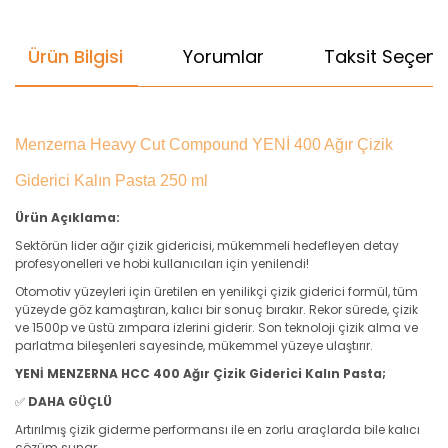
Ürün Bilgisi
Yorumlar
Taksit Seçenek
Menzerna Heavy Cut Compound YENİ 400 Ağır Çizik
Giderici Kalın Pasta 250 ml
Ürün Açıklama:
Sektörün lider ağır çizik gidericisi, mükemmeli hedefleyen detay
profesyonelleri ve hobi kullanıcıları için yenilendi!
Otomotiv yüzeyleri için üretilen en yenilikçi çizik giderici formül, tüm
yüzeyde göz kamaştıran, kalıcı bir sonuç bırakır. Rekor sürede, çizik
ve 1500p ve üstü zımpara izlerini giderir. Son teknoloji çizik alma ve
parlatma bileşenleri sayesinde, mükemmel yüzeye ulaştırır.
YENİ MENZERNA HCC 400 Ağır Çizik Giderici Kalın Pasta;
✅
DAHA GÜÇLÜ
Artırılmış çizik giderme performansı ile en zorlu araçlarda bile kalıcı
çözüm sunar.