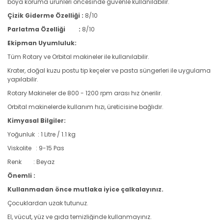
boya koruma ürünleri öncesinde güvenle kullanılabilir.
Çizik Giderme Özelliği :
8/10
Parlatma Özelliği :
8/10
Ekipman Uyumluluk:
Tüm Rotary ve Orbital makineler ile kullanılabilir.
Krater, doğal kuzu postu tip keçeler ve pasta süngerleri ile uygulama
yapılabilir.
Rotary Makineler de 800 - 1200 rpm arası hız önerilir.
Orbital makinelerde kullanım hızı, üreticisine bağlıdır.
Kimyasal Bilgiler:
Yoğunluk : 1 Litre / 1.1 kg
Viskolite : 9-15 Pas
Renk : Beyaz
Önemli :
Kullanmadan önce mutlaka iyice çalkalayınız.
Çocuklardan uzak tutunuz.
El, vücut, yüz ve gıda temizliğinde kullanmayınız.