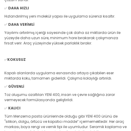
✅
DAHA HIZLI
Hızlandırılmış yeni molekül yapısı ile uygulama sürenizi kısaltır.
✅
DAHA VERİMLİ
Yayılımı artırılmış içeriği sayesinde çok daha az miktarda ürün ile
yüzeyde daha uzun süre, minimum hare bırakarak çalışmanıza
fırsat verir. Araç yüzeyinde yüksek parlaklık bırakır.
✅
KOKUSUZ
Kapalı alanlarda uygulama esnasında ortaya çıkabilen eser
miktarda koku, tamamen giderildi. Çalışma kolaylığı artırıldı.
✅
GÜVENLİ
Toz oluşumu azaltılan YENİ 400, insan ve çevre sağlığına zarar
vermeyecek formülasyonda geliştirildi.
✅
KALICI
Tüm Menzerna pasta ürünlerinde olduğu gibi YENİ 400 ürünü de
"silikon, dolgu, örtücü ve kapatıcı madde” içermemektedir. Her araç
markası, boya rengi ve vernik tipi ile uyumludur. Seramik kaplama ve