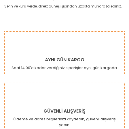
Serin ve kuru yerde, direkt güneş ışığından uzakta muhafaza ediniz.
Bu ürünün fiyat bilgisi, resim, ürün açıklamalarında ve diğer
konularda yetersiz gördüğünüz noktaları öneri formunu
Bu ürüne ilk yorumu siz yapın!
kullanarak tarafımıza iletebilirsiniz.
Görüş ve önerileriniz için teşekkür ederiz.
Yorum Yaz
Ürün resmi kalitesiz, bozuk veya görüntülenemiyor.
AYNI GÜN KARGO
Ürün açıklamasında eksik bilgiler bulunuyor.
Saat 14:00'e kadar verdiğiniz siparişler aynı gün kargoda.
Ürün bilgilerinde hatalar bulunuyor.
Ürün fiyatı diğer sitelerden daha pahalı.
Bu ürüne benzer farklı alternatifler olmalı.
GÜVENLİ ALIŞVERİŞ
Ödeme ve adres bilgilerinizi kaydedin, güvenli alışveriş
yapın.
Gönder