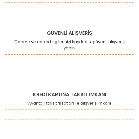
Bu ürüne benzer farklı alternatifler olmalı.
GÜVENLİ ALIŞVERİŞ
Ödeme ve adres bilgilerinizi kaydedin, güvenli alışveriş
yapın.
Gönder
KREDİ KARTINA TAKSİT İMKANI
Avantajlı taksit fırsatları ile alışveriş imkanı