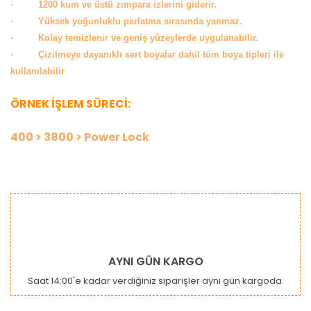
· 1200 kum ve üstü zımpara izlerini giderir.
· Yüksek yoğunluklu parlatma sırasında yanmaz.
· Kolay temizlenir ve geniş yüzeylerde uygulanabilir.
· Çizilmeye dayanıklı sert boyalar dahil tüm boya tipleri ile
kullanılabilir
ÖRNEK İŞLEM SÜRECİ:
400 > 3800 > Power Lock
Bu ürünün fiyat bilgisi, resim, ürün açıklamalarında ve diğer
konularda yetersiz gördüğünüz noktaları öneri formunu
Bu ürüne ilk yorumu siz yapın!
kullanarak tarafımıza iletebilirsiniz.
Görüş ve önerileriniz için teşekkür ederiz.
Yorum Yaz
Ürün resmi kalitesiz, bozuk veya görüntülenemiyor.
AYNI GÜN KARGO
Ürün açıklamasında eksik bilgiler bulunuyor.
Saat 14:00'e kadar verdiğiniz siparişler aynı gün kargoda.
Ürün bilgilerinde hatalar bulunuyor.
Ürün fiyatı diğer sitelerden daha pahalı.