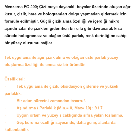
Menzerna FG 400; Çizilmeye dayanıklı boyalar üzerinde oluşan ağır
kusur, çizik, hare ve hologramları dolgu yapmadan gidermek için
formüle edilmiştir. Güçlü çizik alma özelliği ve içerdiği mikro
aşındırıcılar ile çizikleri giderirken bir cila gibi davranarak kısa
sürede hologramsız ve olağan üstü parlak, renk derinliğine sahip
bir yüzey oluşumu sağlar.
Tek uygulama ile ağır çizik alma ve olağan üstü parlak yüzey
oluşturma özelliği ile emsalsiz bir üründür.
Özellikleri:
· Tek uygulama ile çizik, oksidasyon giderme ve yüksek
parlaklık.
· Bir adım sürecini zamandan tasarruf.
· Aşındırma / Parlaklık (Min.= 0, Max= 10) : 9 / 7
· Uygun ortam ve yüzey sıcaklığında sıfıra yakın tozlanma.
· Geç kuruma özelliği sayesinde, daha geniş alanlarda
kullanılabilir.