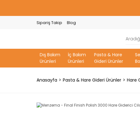
Sipariş Takip
Blog
Dış Bakım
İç Bakım
Pasta & Hare
S
Ürünleri
Ürünleri
Gideri Ürünler
Bo
Anasayfa
Pasta & Hare Gideri Ürünler
Hare G