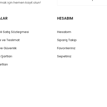
ak için hemen kayıt olun!
ALAR
HESABIM
li Satış Sözleşmesi
Hesabım
ve Teslimat
Sipariş Takip
k ve Güvenlik
Favorileriniz
 Şartları
Sepetiniz
rtları