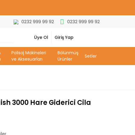
0232 999 99 92
0232 999 99 92
Üye Ol
Giriş Yap
m
Polisaj Makineleri
Bölünmüş
Setler
ı
ve Aksesuarları
Ürünler
ish 3000 Hare Giderici Cila
iler