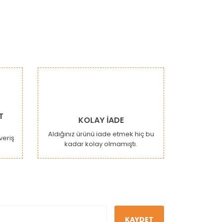
narak tarafımıza iletebilirsiniz.
T
KOLAY İADE
Aldığınız ürünü iade etmek hiç bu
şveriş
kadar kolay olmamıştı.
KAYDET