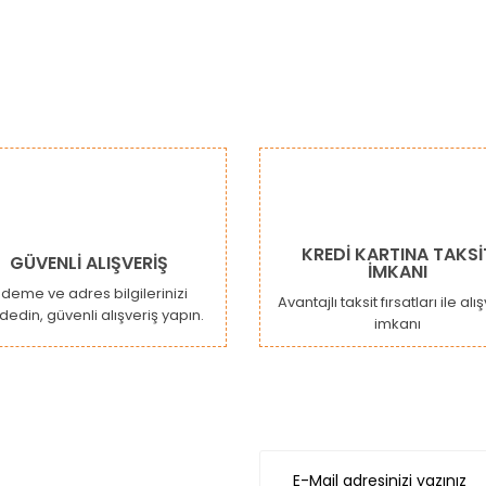
da ve diğer konularda yetersiz gördüğünüz noktaları öneri formunu kulla
Bu ürüne ilk yorumu siz yapın!
or.
Yorum Yaz
KREDİ KARTINA TAKSİ
GÜVENLİ ALIŞVERİŞ
İMKANI
deme ve adres bilgilerinizi
Avantajlı taksit fırsatları ile alı
dedin, güvenli alışveriş yapın.
imkanı
Gönder