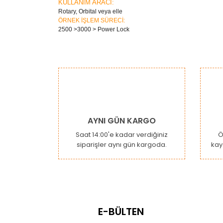
KULLANIM ARACI:
Rotary, Orbital veya elle
ÖRNEK İŞLEM SÜRECİ:
2500 >3000 > Power Lock
Bu ürünün fiyat bilgisi, resim, ürün açıklamaların
Görüş ve önerileriniz için teşekkür ederiz.
Ürün resmi kalitesiz, bozuk veya görüntülenemiy
Ürün açıklamasında eksik bilgiler bulunuyor.
Ürün bilgilerinde hatalar bulunuyor.
AYNI GÜN KARGO
Ürün fiyatı diğer sitelerden daha pahalı.
Saat 14:00'e kadar verdiğiniz
Ö
siparişler aynı gün kargoda.
kay
Bu ürüne benzer farklı alternatifler olmalı.
E-BÜLTEN