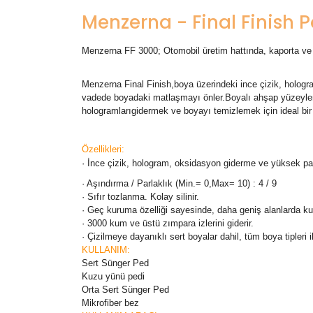
Menzerna - Final Finish P
Menzerna FF 3000; Otomobil üretim hattında, kaporta ve bo
Menzerna Final Finish,boya üzerindeki ince çizik, holog
vadede boyadaki matlaşmayı önler.Boyalı ahşap yüzeylerde 
hologramlarıgidermek ve boyayı temizlemek için ideal bir
Özellikleri:
· İnce çizik, hologram, oksidasyon giderme ve yüksek par
· Aşındırma / Parlaklık (Min.= 0,Max= 10) : 4 / 9
· Sıfır tozlanma. Kolay silinir.
· Geç kuruma özelliği sayesinde, da
· 3000 kum ve üstü zımpara izlerini giderir.
· Çizilmeye dayanıklı sert boyalar dahil, tüm boya tipleri ile
KULLANIM:
Sert Sünger Ped
Kuzu yünü pedi
Orta Sert Sünger Ped
Mikrofiber bez