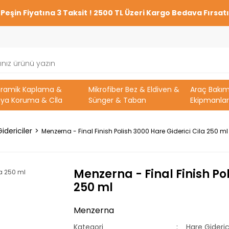
Peşin Fiyatına 3 Taksit ! 2500 TL Üzeri Kargo Bedava Fırsatı
eramik Kaplama &
Mikrofiber Bez & Eldiven &
Araç Bakı
ya Koruma & Cİla
Sünger & Taban
Ekipmanlar
idericiler
Menzerna - Final Finish Polish 3000 Hare Giderici Cila 250 ml
Menzerna - Final Finish Pol
250 ml
Menzerna
Kategori
Hare Gideric