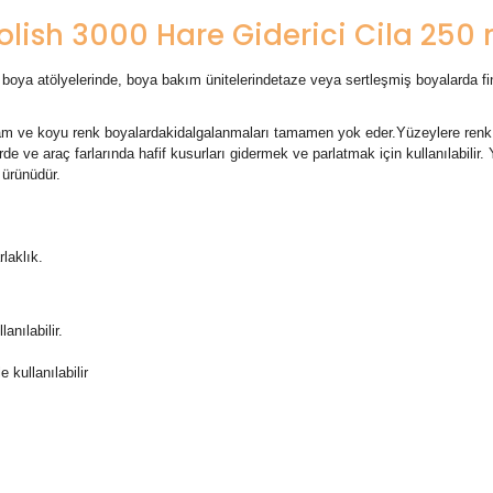
olish 3000 Hare Giderici Cila 250 
ya atölyelerinde, boya bakım ünitelerindetaze veya sertleşmiş boyalarda final 
ram ve koyu renk boyalardakidalgalanmaları tamamen yok eder.Yüzeylere renk 
ve araç farlarında hafif kusurları gidermek ve parlatmak için kullanılabilir.
 ürünüdür.
laklık.
ha geniş alanlarda kullanılabilir.
 kullanılabilir