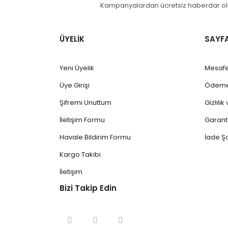
Kampanyalardan ücretsiz haberdar olm
ÜYELİK
SAYF
Yeni Üyelik
Mesafe
Üye Girişi
Ödeme 
Şifremi Unuttum
Gizlili
İletişim Formu
Garanti
Havale Bildirim Formu
İade Şa
Kargo Takibi
İletişim
Bizi Takip Edin